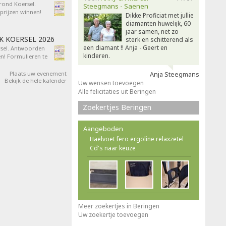
 rond Koersel.
Steegmans - Saenen
rijzen winnen!
Dikke Proficiat met jullie
diamanten huwelijk, 60
jaar samen, net zo
AK KOERSEL 2026
sterk en schitterend als
een diamant !! Anja - Geert en
ersel. Antwoorden
kinderen.
n! Formulieren te
Plaats uw evenement
Anja Steegmans
Bekijk de hele kalender
Uw wensen toevoegen
Alle felicitaties uit Beringen
Zoekertjes Beringen
Aangeboden
Haelvoet fero ergoline relaxzetel
Cd's naar keuze
Meer zoekertjes in Beringen
Uw zoekertje toevoegen