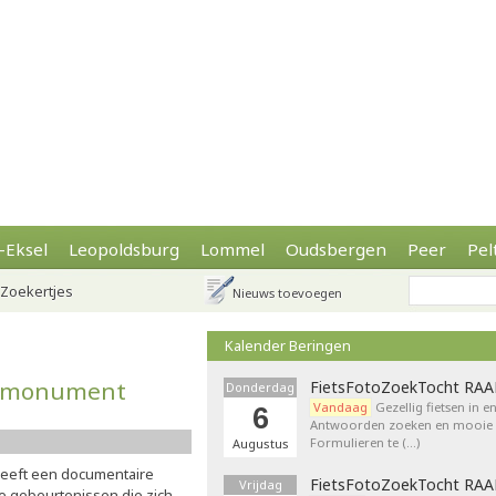
-Eksel
Leopoldsburg
Lommel
Oudsbergen
Peer
Pel
Zoekertjes
Nieuws toevoegen
Kalender Beringen
ogsmonument
FietsFotoZoekTocht RA
Donderdag
Vandaag
Gezellig fietsen in e
6
Antwoorden zoeken en mooie p
Formulieren te (…)
Augustus
eeft een documentaire
FietsFotoZoekTocht RA
Vrijdag
e gebeurtenissen die zich