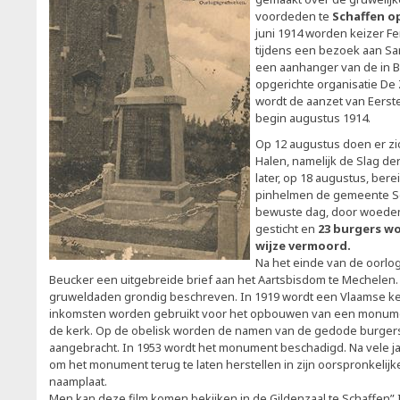
voordeden te
Schaffen op
juni 1914 worden keizer Fe
tijdens een bezoek aan Sa
een aanhanger van de in 
opgerichte organisatie De
wordt de aanzet van Eerst
begin augustus 1914.
Op 12 augustus doen er zic
Halen, namelijk de Slag de
later, op 18 augustus, ber
pinhelmen de gemeente Sc
bewuste dag, door woeden
gesticht en
23 burgers wo
wijze vermoord.
Na het einde van de oorlog,
Beucker een uitgebreide brief aan het Aartsbisdom te Mechelen.
gruweldaden grondig beschreven. In 1919 wordt een Vlaamse k
inkomsten worden gebruikt voor het opbouwen van een monumen
de kerk. Op de obelisk worden de namen van de gedode burgers
aangebracht. In 1953 wordt het monument beschadigd. Na vele jar
om het monument terug te laten herstellen in zijn oorspronkelijk
naamplaat.
Men kan deze film komen bekijken in de Gildenzaal te Schaffen” I