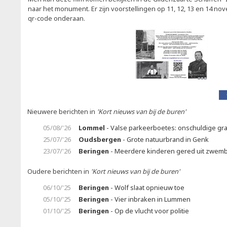
naar het monument. Er zijn voorstellingen op 11, 12, 13 en 14 nov
qr-code onderaan.
Nieuwere berichten in
'Kort nieuws van bij de buren'
05/08/'26
Lommel
- Valse parkeerboetes: onschuldige gr
25/07/'26
Oudsbergen
- Grote natuurbrand in Genk
23/07/'26
Beringen
- Meerdere kinderen gered uit zwem
Oudere berichten in
'Kort nieuws van bij de buren'
06/10/'25
Beringen
- Wolf slaat opnieuw toe
05/10/'25
Beringen
- Vier inbraken in Lummen
01/10/'25
Beringen
- Op de vlucht voor politie