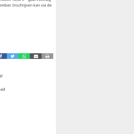
ember. Inschrijven kan via de
ap
bad