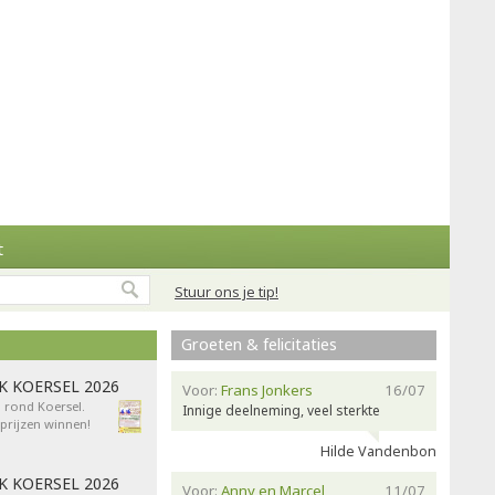
t
Stuur ons je tip!
Groeten & felicitaties
AK KOERSEL 2026
Voor:
Frans Jonkers
16/07
n rond Koersel.
Innige deelneming, veel sterkte
rijzen winnen!
Hilde Vandenbon
AK KOERSEL 2026
Voor:
Anny en Marcel
11/07