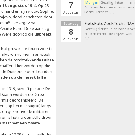
Morgen
Gezellig fietsen in en
7
 18 augustus 1914
. Op 28
Antwoorden zoeken en mooie p
rdinand en zijn vrouw Sophie,
Formulieren te (…)
Augustus
rajevo, dood geschoten door
Bosnië-Herzegovina
FietsFotoZoekTocht RA
Zaterdag
 Zwarte Hand. Deze aanslag
Gezellig fietsen in en rond Ko
8
e Wereldoorlog die uitbreekt
zoeken en mooie prijzen winne
(…)
Augustus
h al gruwelijke feiten voor te
r zilveren helmen. Eén week
eiken de rondtrekkende Duitse
haffen. Hier worden op die
de Duitsers, zware branden
rden op de meest laffe
 in 1919, schrijft pastoor De
 Daarin worden de Duitse
ermis georganiseerd. De
t, op het massagraf, langs
 en gesneuvelde militairen
en is het nu een stille droom
e staat met een zwarte
nkom 10,00 € – gaat volledig