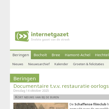
Beringen
Bocholt
Bree
Hamont-Achel
Hechtel
Nieuws
Nieuwsarchief
Kalender
Groeten & felicitaties
Beringen
Documentaire t.v.v. restauratie oorl
Dinsdag 14 oktober 2025
Kort nieuws van bij de buren
De
Schaffense filmclub
h
gemaakt over de gruwelijk