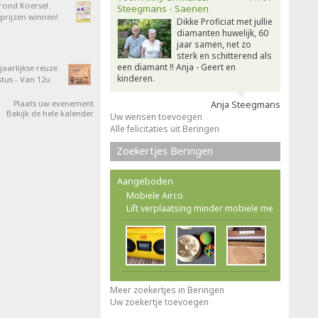
 rond Koersel.
Steegmans - Saenen
rijzen winnen!
Dikke Proficiat met jullie
diamanten huwelijk, 60
jaar samen, net zo
sterk en schitterend als
een diamant !! Anja - Geert en
aarlijkse reuze
kinderen.
tus - Van 12u
Plaats uw evenement
Anja Steegmans
Bekijk de hele kalender
Uw wensen toevoegen
Alle felicitaties uit Beringen
Zoekertjes Beringen
Aangeboden
Mobiele Airco
Lift verplaatsing minder mobiele me
Meer zoekertjes in Beringen
Uw zoekertje toevoegen