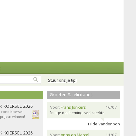
t
Stuur ons je tip!
Groeten & felicitaties
AK KOERSEL 2026
Voor:
Frans Jonkers
16/07
n rond Koersel.
Innige deelneming, veel sterkte
rijzen winnen!
Hilde Vandenbon
AK KOERSEL 2026
Voor:
Anny en Marcel
11/07