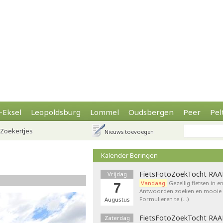
-Eksel
Leopoldsburg
Lommel
Oudsbergen
Peer
Pel
Zoekertjes
Nieuws toevoegen
Kalender Beringen
FietsFotoZoekTocht RA
Vrijdag
Vandaag
Gezellig fietsen in e
7
Antwoorden zoeken en mooie p
Formulieren te (…)
Augustus
FietsFotoZoekTocht RA
Zaterdag