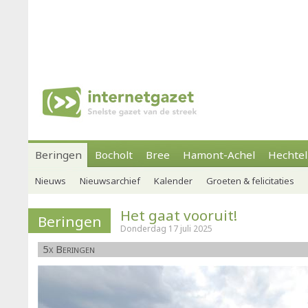
Beringen
Bocholt
Bree
Hamont-Achel
Hechtel
Nieuws
Nieuwsarchief
Kalender
Groeten & felicitaties
Het gaat vooruit!
Beringen
Donderdag 17 juli 2025
5x Beringen