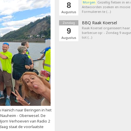
Morgen
Gezellig fietsen in en
8
Antwoorden zoeken en mooie p
Formulieren te (…)
Augustus
BBQ Raak Koersel
Zondag
Raak Koersel organiseert haar j
9
barbecue op: - Zondag 9 augus
tot (…)
Augustus
 Hainich naar Beringen in het
 Nauheim - Oberwesel. De
j Bjorn Verhoeven van Radio 2
aag staat de voorlaatste