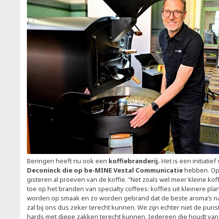
Beringen heeft nu ook een
koffiebranderij.
Het is een initiatief
Deconinck die op be-MINE Vestal Communicatie
hebben. Op
gisteren al proeven van de koffie. "Net zoals wel meer kleine ko
toe op het branden van specialty coffees: koffies uit kleinere pl
worden op smaak en zo worden gebrand dat de beste aroma’s n
zal bij ons dus zeker terecht kunnen. We zijn echter niet de puri
hards met diepe zakken terecht kunnen. Iedereen die houdt van ee