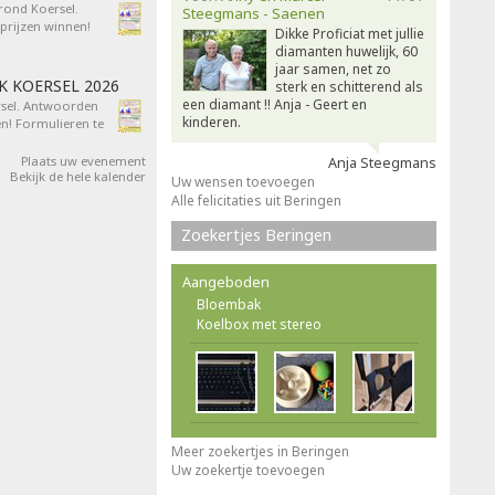
 rond Koersel.
Steegmans - Saenen
rijzen winnen!
Dikke Proficiat met jullie
diamanten huwelijk, 60
jaar samen, net zo
AK KOERSEL 2026
sterk en schitterend als
een diamant !! Anja - Geert en
ersel. Antwoorden
kinderen.
n! Formulieren te
Plaats uw evenement
Anja Steegmans
Bekijk de hele kalender
Uw wensen toevoegen
Alle felicitaties uit Beringen
Zoekertjes Beringen
Aangeboden
Bloembak
Koelbox met stereo
Meer zoekertjes in Beringen
Uw zoekertje toevoegen