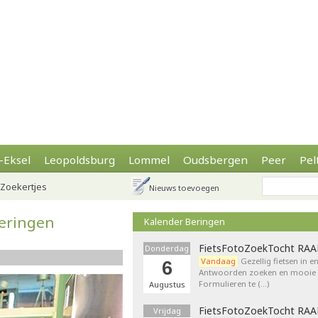
-Eksel
Leopoldsburg
Lommel
Oudsbergen
Peer
Pel
Zoekertjes
Nieuws toevoegen
eeringen
Kalender Beringen
FietsFotoZoekTocht RA
Donderdag
Vandaag
Gezellig fietsen in e
6
Antwoorden zoeken en mooie p
Formulieren te (…)
Augustus
FietsFotoZoekTocht RA
Vrijdag