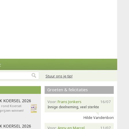
t
Stuur ons je tip!
Groeten & felicitaties
AK KOERSEL 2026
Voor:
Frans Jonkers
16/07
n rond Koersel.
Innige deelneming, veel sterkte
rijzen winnen!
Hilde Vandenbon
AK KOERSEL 2026
Voor:
Anny en Marcel
11/07