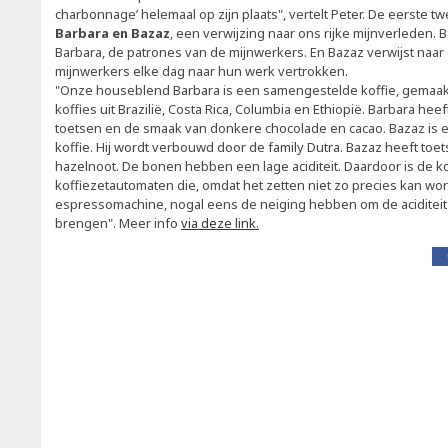
charbonnage’ helemaal op zijn plaats", vertelt Peter. De eerste 
Barbara en Bazaz
, een verwijzing naar ons rijke mijnverleden. B
Barbara, de patrones van de mijnwerkers. En Bazaz verwijst naar
mijnwerkers elke dag naar hun werk vertrokken.
"Onze houseblend Barbara is een samengestelde koffie, gemaak
koffies uit Brazilië, Costa Rica, Columbia en Ethiopië. Barbara heef
toetsen en de smaak van donkere chocolade en cacao. Bazaz is ee
koffie. Hij wordt verbouwd door de family Dutra. Bazaz heeft toe
hazelnoot. De bonen hebben een lage aciditeit. Daardoor is de ko
koffiezetautomaten die, omdat het zetten niet zo precies kan wor
espressomachine, nogal eens de neiging hebben om de aciditeit
brengen". Meer info
via deze link.