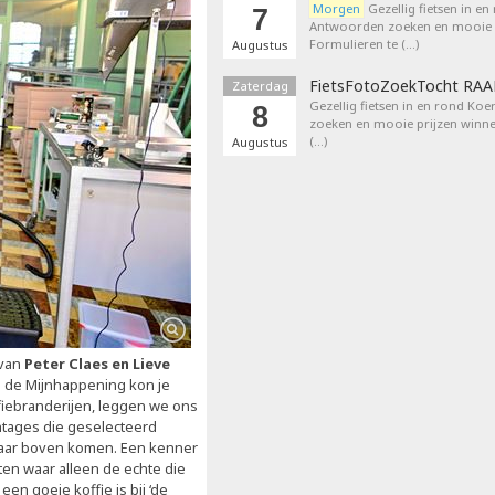
Morgen
Gezellig fietsen in en
7
Antwoorden zoeken en mooie p
Formulieren te (…)
Augustus
FietsFotoZoekTocht RA
Zaterdag
Gezellig fietsen in en rond Ko
8
zoeken en mooie prijzen winne
(…)
Augustus
 van
Peter Claes en Lieve
 de Mijnhappening kon je
ffiebranderijen, leggen we ons
antages die geselecteerd
aar boven komen. Een kenner
sten waar alleen de echte die
n goeie koffie is bij ‘de