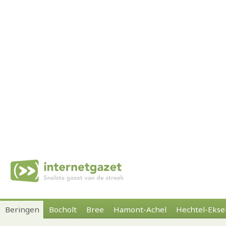
Beringen
Bocholt
Bree
Hamont-Achel
Hechtel-Ekse