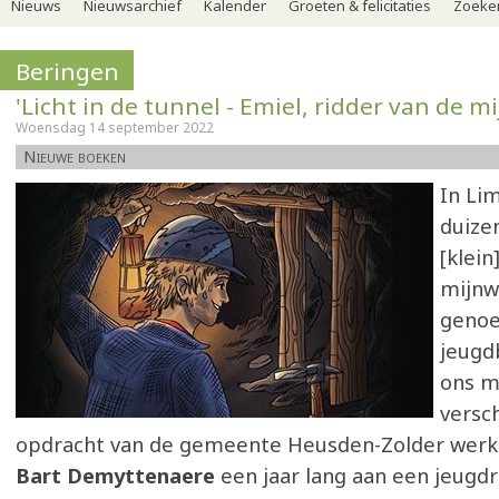
Nieuws
Nieuwsarchief
Kalender
Groeten & felicitaties
Zoeker
Beringen
'Licht in de tunnel - Emiel, ridder van de mi
Woensdag 14 september 2022
Nieuwe boeken
In Li
duize
[klein
mijnw
genoe
jeugd
ons m
versc
opdracht van de gemeente Heusden-Zolder werk
Bart Demyttenaere
een jaar lang aan een jeugd