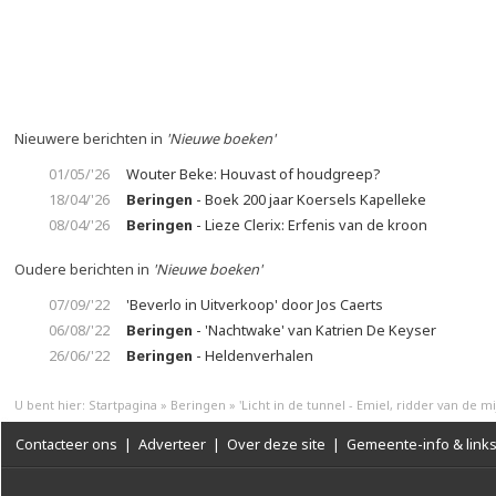
Nieuwere berichten in
'Nieuwe boeken'
01/05/'26
Wouter Beke: Houvast of houdgreep?
18/04/'26
Beringen
- Boek 200 jaar Koersels Kapelleke
08/04/'26
Beringen
- Lieze Clerix: Erfenis van de kroon
Oudere berichten in
'Nieuwe boeken'
07/09/'22
'Beverlo in Uitverkoop' door Jos Caerts
06/08/'22
Beringen
- 'Nachtwake' van Katrien De Keyser
26/06/'22
Beringen
- Heldenverhalen
U bent hier:
Startpagina
»
Beringen
»
'Licht in de tunnel - Emiel, ridder van de mi
Contacteer ons
|
Adverteer
|
Over deze site
|
Gemeente-info & link