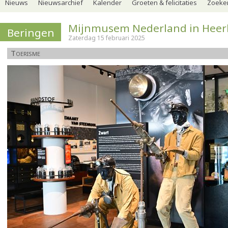
Nieuws
Nieuwsarchief
Kalender
Groeten & felicitaties
Zoeker
Mijnmusem Nederland in Heer
Beringen
Zaterdag 15 februari 2025
Toerisme