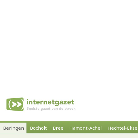
Beringen
Bocholt
Bree
Hamont-Achel
Hechtel-Ekse