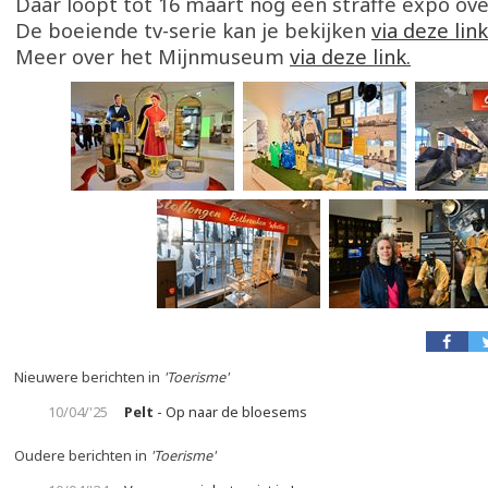
Daar loopt tot 16 maart nog een straffe expo ov
De boeiende tv-serie kan je bekijken
via deze lin
Meer over het Mijnmuseum
via deze link.
Nieuwere berichten in
'Toerisme'
10/04/'25
Pelt
- Op naar de bloesems
Oudere berichten in
'Toerisme'