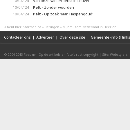
10/04/'24
Van onze wielertoerist in Leuven
10/04/'24
Pelt
- Zonder woorden
10/04/'24
Pelt
- Op zoek naar 'Haspengoud'
U bent hier:
Startpagina
»
Beringen
»
Mijnmusem Nederland in Heerlen
Contacteer ons
|
Adverteer
|
Over deze site
|
Gemeente-info & link
© 2004-2013
Faes nv
-
Op de artikels en foto’s rust copyright
|
Site: Webstylers