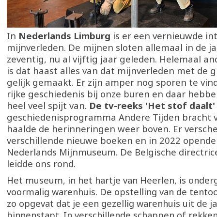
In
Nederlands Limburg
is er een vernieuwde in
mijnverleden. De mijnen sloten allemaal in de ja
zeventig, nu al vijftig jaar geleden. Helemaal an
is dat haast alles van dat mijnverleden met de 
gelijk gemaakt. Er zijn amper nog sporen te vin
rijke geschiedenis bij onze buren en daar hebben
heel veel spijt van.
De tv-reeks 'Het stof daalt'
geschiedenisprogramma Andere Tijden bracht v
haalde de herinneringen weer boven. Er versch
verschillende nieuwe boeken en in 2022 opende
Nederlands Mijnmuseum. De Belgische directric
leidde ons rond.
Het museum, in het hartje van Heerlen, is onder
voormalig warenhuis. De opstelling van de tentoo
zo opgevat dat je een gezellig warenhuis uit de j
binnenstapt. In verschillende schappen of rekken