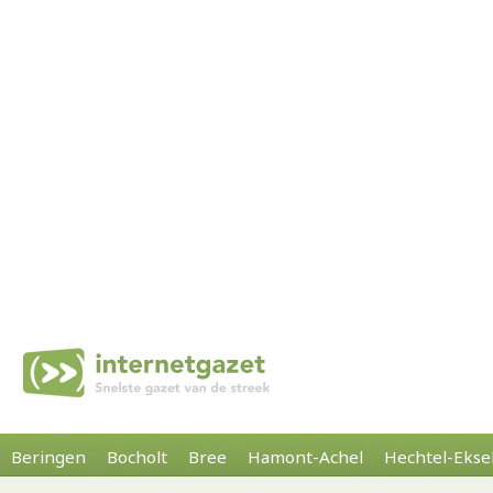
Beringen
Bocholt
Bree
Hamont-Achel
Hechtel-Ekse