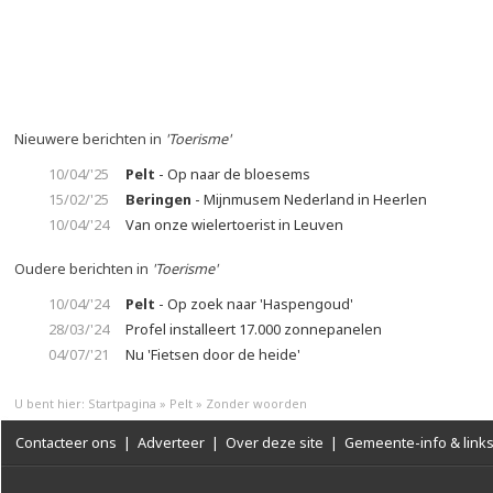
Nieuwere berichten in
'Toerisme'
10/04/'25
Pelt
- Op naar de bloesems
15/02/'25
Beringen
- Mijnmusem Nederland in Heerlen
10/04/'24
Van onze wielertoerist in Leuven
Oudere berichten in
'Toerisme'
10/04/'24
Pelt
- Op zoek naar 'Haspengoud'
28/03/'24
Profel installeert 17.000 zonnepanelen
04/07/'21
Nu 'Fietsen door de heide'
U bent hier:
Startpagina
»
Pelt
»
Zonder woorden
Contacteer ons
|
Adverteer
|
Over deze site
|
Gemeente-info & link