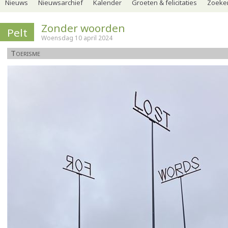
Nieuws
Nieuwsarchief
Kalender
Groeten & felicitaties
Zoeker
Zonder woorden
Pelt
Woensdag 10 april 2024
Toerisme