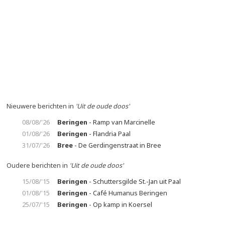
Nieuwere berichten in
'Uit de oude doos'
08/08/'26
Beringen
- Ramp van Marcinelle
01/08/'26
Beringen
- Flandria Paal
31/07/'26
Bree
- De Gerdingenstraat in Bree
Oudere berichten in
'Uit de oude doos'
15/08/'15
Beringen
- Schuttersgilde St.-Jan uit Paal
01/08/'15
Beringen
- Café Humanus Beringen
25/07/'15
Beringen
- Op kamp in Koersel