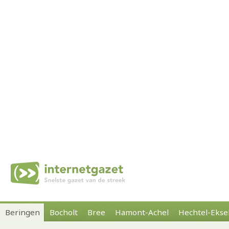
Beringen
Bocholt
Bree
Hamont-Achel
Hechtel-Ekse