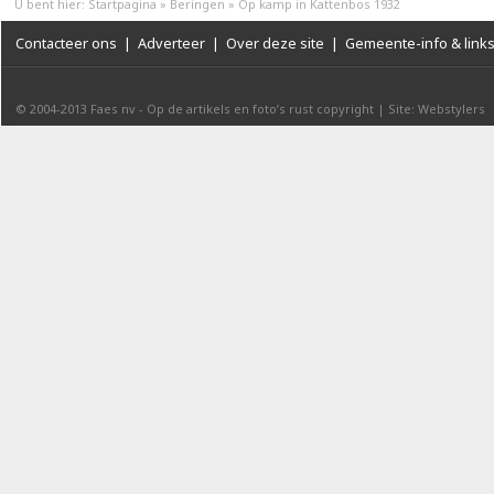
U bent hier:
Startpagina
»
Beringen
»
Op kamp in Kattenbos 1932
Contacteer ons
|
Adverteer
|
Over deze site
|
Gemeente-info & link
© 2004-2013
Faes nv
-
Op de artikels en foto’s rust copyright
|
Site: Webstylers