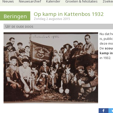
Nieuws
Nieuwsarchief
Kalender
Groeten & felicitaties
Zoeker
Op kamp in Kattenbos 1932
Beringen
Zondag 2 augustus 2015
Uit de oude doos
Nu dat h
is, publ
deze moo
De
scou
kamp in
in 1932.