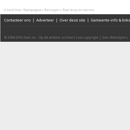
U bent hier:
Startpagina
»
Beringen
»
Paal dorp en kermis
Contacteer ons
|
Adverteer
|
Over deze site
|
Gemeente-info & link
© 2004-2013
Faes nv
-
Op de artikels en foto’s rust copyright
|
Site: Webstylers