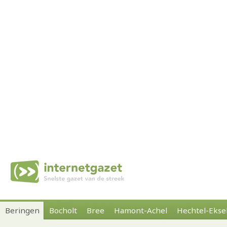
Beringen
Bocholt
Bree
Hamont-Achel
Hechtel-Ekse