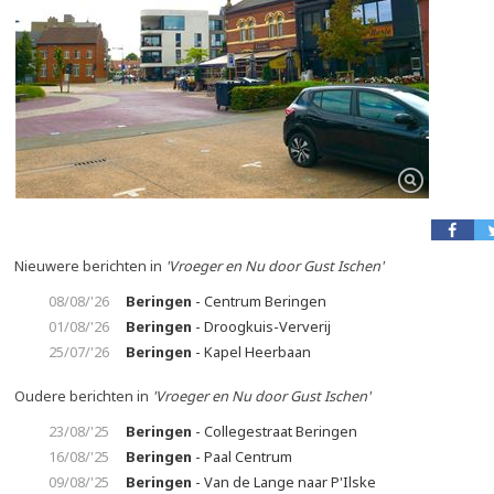
Nieuwere berichten in
'Vroeger en Nu door Gust Ischen'
08/08/'26
Beringen
- Centrum Beringen
01/08/'26
Beringen
- Droogkuis-Ververij
25/07/'26
Beringen
- Kapel Heerbaan
Oudere berichten in
'Vroeger en Nu door Gust Ischen'
23/08/'25
Beringen
- Collegestraat Beringen
16/08/'25
Beringen
- Paal Centrum
09/08/'25
Beringen
- Van de Lange naar P'Ilske