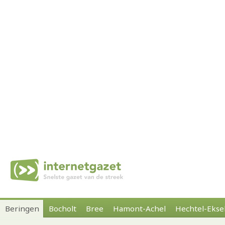
Beringen
Bocholt
Bree
Hamont-Achel
Hechtel-Ekse