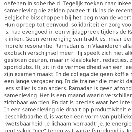
oefenen in soberheid. Tegelijk zoeken naar inkee
samenleving die zelden pauzeert. Ik las de recent
Belgische bisschoppen bij het begin van de veert
Hun oproep tot eenvoud, solidariteit en zorg vo
is, had evengoed in een vrijdagpreek tijdens de
klinken. Geen vermenging van tradities, maar e
morele resonantie. Ramadan is in Vlaanderen all
exotisch verschijnsel meer. Hij speelt zich niet al
gesloten deuren, maar in klaslokalen, redacties, 
sportclubs. Hij zit in de vermoeidheid van een lee
zijn examen maakt. In de collega die geen koffie
een lange vergadering. In de trainer die merkt d
iets stiller is dan anders. Ramadan is geen afzon
samenleving. Het is een maand waarin verschille
zichtbaar worden. En dat is precies waar het inte
In een samenleving die draait op productiviteit e
beschikbaarheid, is vasten een vorm van publiek
kwetsbaarheid. Je lichaam ‘verraadt’ je. Je energi
zegt vaker “nee” tegen wat vanzelfsprekend is. Je