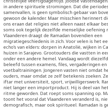
christelijke veertigdagentijd. Joodse vastendagen
in andere spirituele stromingen. Dat die periodes
samenvallen, is geen symbolisch gebaar van bove
gewoon de kalender. Maar misschien herinnert d
ons eraan dat religies niet alleen naast elkaar b
soms ook tegelijk dezelfde menselijke oefening 
Vlaanderen draagt de Ramadan bovendien een
migratiegeschiedenis in zich. Voor velen is het 
echo’s van elders: dorpen in Anatolië, wijken in C
huizen in Sarajevo. Grootouders die vastten in ee
onder een andere hemel. Vandaag wordt diezelf
beleefd tussen examens, files, vergaderingen en
voetbaltrainingen. Jongeren vasten niet omdat h
ouders, maar omdat ze zelf betekenis zoeken. Z
iftar met universiteit, sport, vrijwilligerswerk. R
niet langer een importproduct. Hij is deel van he
ritme geworden. Dat roept soms spanning op. M
toont het vooral dat Vlaanderen veranderd is, nie
demografisch, maar ook spiritueel. Ramadan is g