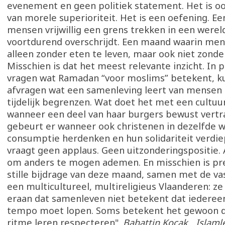
evenement en geen politiek statement. Het is o
van morele superioriteit. Het is een oefening. E
mensen vrijwillig een grens trekken in een werel
voortdurend overschrijdt. Een maand waarin men
alleen zonder eten te leven, maar ook niet zond
Misschien is dat het meest relevante inzicht. In p
vragen wat Ramadan “voor moslims” betekent, k
afvragen wat een samenleving leert van mensen d
tijdelijk begrenzen. Wat doet het met een cultuu
wanneer een deel van haar burgers bewust vertr
gebeurt er wanneer ook christenen in dezelfde 
consumptie herdenken en hun solidariteit verd
vraagt geen applaus. Geen uitzonderingspositie. 
om anders te mogen ademen. En misschien is pre
stille bijdrage van deze maand, samen met de vas
een multicultureel, multireligieus Vlaanderen: ze
eraan dat samenleven niet betekent dat iederee
tempo moet lopen. Soms betekent het gewoon d
ritme leren respecteren".
Bahattin Koçak Islaml