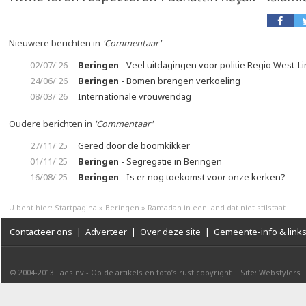
Nieuwere berichten in
'Commentaar'
02/07/'26
Beringen
- Veel uitdagingen voor politie Regio West-L
24/06/'26
Beringen
- Bomen brengen verkoeling
08/03/'26
Internationale vrouwendag
Oudere berichten in
'Commentaar'
27/11/'25
Gered door de boomkikker
01/11/'25
Beringen
- Segregatie in Beringen
16/08/'25
Beringen
- Is er nog toekomst voor onze kerken?
U bent hier:
Startpagina
»
Beringen
»
Ramadan in een land dat niet stilstaat
Contacteer ons
|
Adverteer
|
Over deze site
|
Gemeente-info & link
© 2004-2013
Faes nv
-
Op de artikels en foto’s rust copyright
|
Site: Webstylers