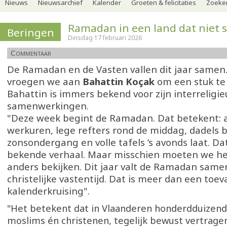
Nieuws
Nieuwsarchief
Kalender
Groeten & felicitaties
Zoeker
Ramadan in een land dat niet s
Beringen
Dinsdag 17 februari 2026
Commentaar
De Ramadan en de Vasten vallen dit jaar same
vroegen we aan
Bahattin Koçak
om een stuk te 
Bahattin is immers bekend voor zijn interreligie
samenwerkingen.
"Deze week begint de Ramadan. Dat betekent:
werkuren, lege refters rond de middag, dadels b
zonsondergang en volle tafels ’s avonds laat. Dat
bekende verhaal. Maar misschien moeten we het
anders bekijken. Dit jaar valt de Ramadan sam
christelijke vastentijd. Dat is meer dan een toeva
kalenderkruising".
"Het betekent dat in Vlaanderen honderdduizen
moslims én christenen, tegelijk bewust vertragen