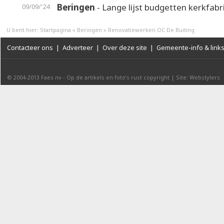
Beringen
- Lange lijst budgetten kerkfab
09/09/'24
U bent hier:
Startpagina
»
Beringen
»
Renovatiewerken OC De Buiting
Contacteer ons
|
Adverteer
|
Over deze site
|
Gemeente-info & link
© 2004-2013
Faes nv
-
Op de artikels en foto’s rust copyright
|
Site: Webstylers