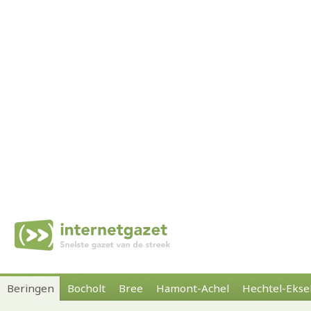
Beringen
Bocholt
Bree
Hamont-Achel
Hechtel-Ekse