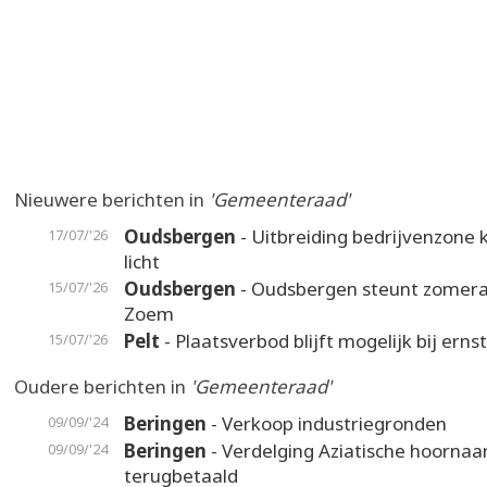
Nieuwere berichten in
'Gemeenteraad'
Oudsbergen
- Uitbreiding bedrijvenzone k
17/07/'26
licht
Oudsbergen
- Oudsbergen steunt zomer
15/07/'26
Zoem
Pelt
- Plaatsverbod blijft mogelijk bij erns
15/07/'26
Oudere berichten in
'Gemeenteraad'
Beringen
- Verkoop industriegronden
09/09/'24
Beringen
- Verdelging Aziatische hoornaa
09/09/'24
terugbetaald