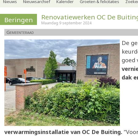
Nieuws
Nieuwsarchief
Kalender
Groeten & felicitaties
Zoeker
Renovatiewerken OC De Buitin
Beringen
Maandag 9 september 2024
Gemeenteraad
De g
keurd
goed 
verni
dak e
verwarmingsinstallatie van OC De Buiting.
“Voor