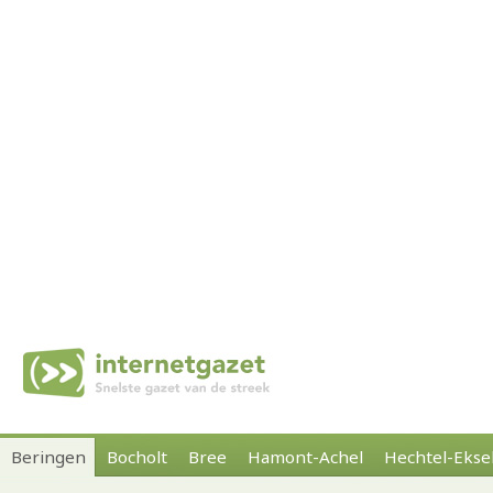
Beringen
Bocholt
Bree
Hamont-Achel
Hechtel-Ekse