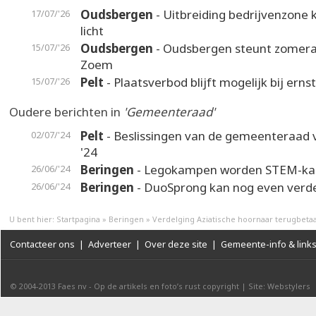
Oudsbergen
- Uitbreiding bedrijvenzone k
17/07/'26
licht
Oudsbergen
- Oudsbergen steunt zomer
15/07/'26
Zoem
Pelt
- Plaatsverbod blijft mogelijk bij erns
15/07/'26
Oudere berichten in
'Gemeenteraad'
Pelt
- Beslissingen van de gemeenteraad v
02/07/'24
'24
Beringen
- Legokampen worden STEM-k
26/06/'24
Beringen
- DuoSprong kan nog even verd
26/06/'24
U bent hier:
Startpagina
»
Beringen
»
Verdelging Aziatische hoornaar terugbeta
Contacteer ons
|
Adverteer
|
Over deze site
|
Gemeente-info & link
© 2004-2013
Faes nv
-
Op de artikels en foto’s rust copyright
|
Site: Webstylers