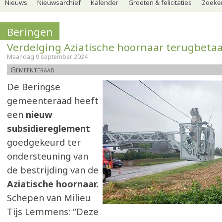
Nieuws
Nieuwsarchief
Kalender
Groeten & felicitaties
Zoeker
Beringen
Verdelging Aziatische hoornaar terugbetaa
Maandag 9 september 2024
Gemeenteraad
De Beringse
gemeenteraad heeft
een
nieuw
subsidiereglement
goedgekeurd ter
ondersteuning van
de bestrijding van de
Aziatische hoornaar.
Schepen van Milieu
Tijs Lemmens: “Deze