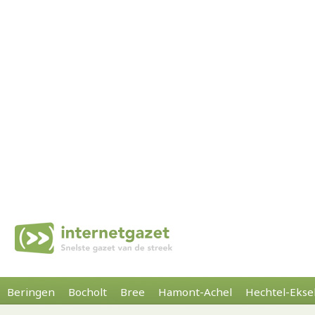
Beringen
Bocholt
Bree
Hamont-Achel
Hechtel-Ekse