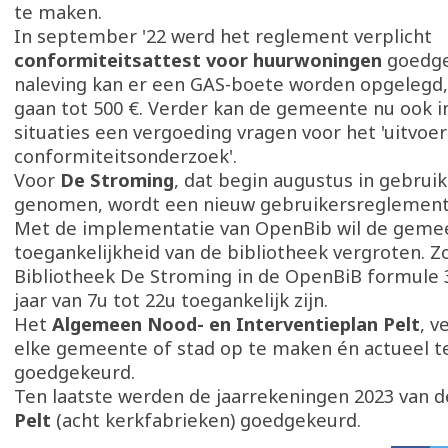
te maken.
In september '22 werd het reglement verplicht
conformiteitsattest voor huurwoningen
goedgek
naleving kan er een GAS-boete worden opgelegd,
gaan tot 500 €. Verder kan de gemeente nu ook i
situaties een vergoeding vragen voor het 'uitvoe
conformiteitsonderzoek'.
Voor
De Stroming
, dat begin augustus in gebrui
genomen, wordt een nieuw gebruikersreglement
Met de implementatie van OpenBib wil de geme
toegankelijkheid van de bibliotheek vergroten. Zo
Bibliotheek De Stroming in de OpenBiB formule 
jaar van 7u tot 22u toegankelijk zijn.
Het
Algemeen Nood- en Interventieplan Pelt
, v
elke gemeente of stad op te maken én actueel t
goedgekeurd.
Ten laatste werden de jaarrekeningen 2023 van 
Pelt
(acht kerkfabrieken) goedgekeurd.