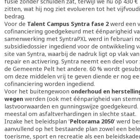
fusie zonder schulden zat, terwijl we nu op 430 €
zitten, wat hij nog ziet evolueren tot het vijfvoud
bedrag.
Voor de
Talent Campus Syntra fase 2
werd een v
cofinanciering goedgekeurd met éénparigheid v
samenwerking met SyntraPXL werd in februari n
subsidiedossier ingediend voor de ontwikkeling v
site van Syntra, waarbij de nadruk ligt op vlak van
repair en activering. Syntra neemt een deel voor 
de Gemeente Pelt het andere. 60 % wordt gesubs
om deze middelen vrij te geven diende er nog ee
cofinanciering worden ingediend.
Voor het buitengewoon
onderhoud en herstellin
wegen
werden (ook met éénparigheid van stem
lastvoorwaarden en gunningswijze goedgekeurd. 
meestal om asfaltverhardingen in slechte staat.
Inzake het beleidsplan '
Peltorama 2050
' werd be
aanvullend op het bestaande plan zowel een bel
toerisme, sport en recreatie als een beleidskad