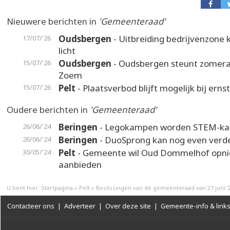
Nieuwere berichten in
'Gemeenteraad'
Oudsbergen
- Uitbreiding bedrijvenzone k
17/07/'26
licht
Oudsbergen
- Oudsbergen steunt zomer
15/07/'26
Zoem
Pelt
- Plaatsverbod blijft mogelijk bij erns
15/07/'26
Oudere berichten in
'Gemeenteraad'
Beringen
- Legokampen worden STEM-k
26/06/'24
Beringen
- DuoSprong kan nog even verd
26/06/'24
Pelt
- Gemeente wil Oud Dommelhof opn
30/05/'24
aanbieden
U bent hier:
Startpagina
»
Pelt
»
Beslissingen van de gemeenteraad van 27 juni '
Contacteer ons
|
Adverteer
|
Over deze site
|
Gemeente-info & link