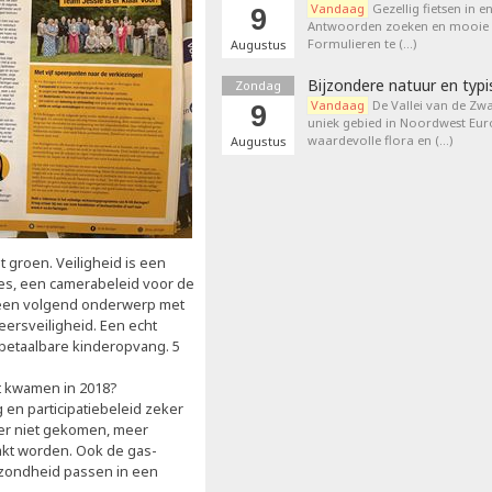
Vandaag
Gezellig fietsen in e
9
Antwoorden zoeken en mooie p
Formulieren te (…)
Augustus
Bijzondere natuur en typi
Zondag
Vandaag
De Vallei van de Zwa
9
uniek gebied in Noordwest Eu
waardevolle flora en (…)
Augustus
 groen. Veiligheid is een
es, een camerabeleid voor de
s een volgend onderwerp met
eersveiligheid. Een echt
betaalbare kinderopvang. 5
t kwamen in 2018?
en participatiebeleid zeker
 er niet gekomen, meer
akt worden. Ook de gas-
ezondheid passen in een