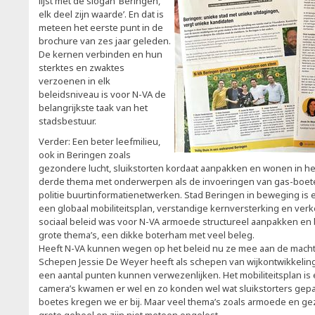
lijst met de slogan ‘Beringen,
elk deel zijn waarde’. En dat is
meteen het eerste punt in de
brochure van zes jaar geleden.
De kernen verbinden en hun
sterktes en zwaktes
verzoenen in elk
beleidsniveau is voor N-VA de
belangrijkste taak van het
stadsbestuur.
Verder: Een beter leefmilieu,
ook in Beringen zoals
gezondere lucht, sluikstorten kordaat aanpakken en wonen in het
derde thema met onderwerpen als de invoeringen van gas-boet
politie buurtinformatienetwerken. Stad Beringen in beweging i
een globaal mobiliteitsplan, verstandige kernversterking en verk
sociaal beleid was voor N-VA armoede structureel aanpakken en 
grote thema’s, een dikke boterham met veel beleg.
Heeft N-VA kunnen wegen op het beleid nu ze mee aan de mach
Schepen Jessie De Weyer heeft als schepen van wijkontwikkeling 
een aantal punten kunnen verwezenlijken. Het mobiliteitsplan is
camera’s kwamen er wel en zo konden wel wat sluikstorters gep
boetes kregen we er bij. Maar veel thema’s zoals armoede en g