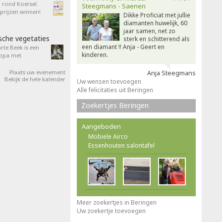
n rond Koersel.
Steegmans - Saenen
rijzen winnen!
Dikke Proficiat met jullie
diamanten huwelijk, 60
jaar samen, net zo
sche vegetaties
sterk en schitterend als
een diamant !! Anja - Geert en
rte Beek is een
kinderen.
ropa met
Plaats uw evenement
Anja Steegmans
Bekijk de hele kalender
Uw wensen toevoegen
Alle felicitaties uit Beringen
Zoekertjes Beringen
Aangeboden
Mobiele Airco
Essenhouten salontafel
Meer zoekertjes in Beringen
Uw zoekertje toevoegen