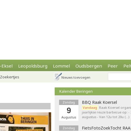
-Eksel
Leopoldsburg
Lommel
Oudsbergen
Peer
Pel
Zoekertjes
Nieuws toevoegen
Kalender Beringen
BBQ Raak Koersel
Zondag
Vandaag
Raak Koersel organi
9
jaarlijkse reuze barbecue op: 
augustus - Van 12u tot 20u (…)
Augustus
FietsFotoZoekTocht RA
Zondag