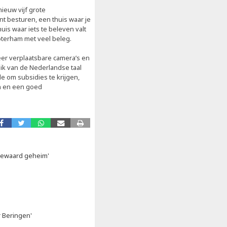
ieuw vijf grote
nt besturen, een thuis waar je
uis waar iets te beleven valt
oterham met veel beleg.
meer verplaatsbare camera’s en
uik van de Nederlandse taal
e om subsidies te krijgen,
en en een goed
bewaard geheim'
r Beringen'