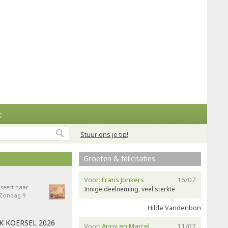
t
Stuur ons je tip!
Groeten & felicitaties
Voor:
Frans Jonkers
16/07
seert haar
Innige deelneming, veel sterkte
- Zondag 9
Hilde Vandenbon
AK KOERSEL 2026
Voor:
Anny en Marcel
11/07