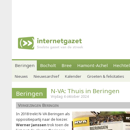
Beringen
Bocholt
Bree
Hamont-Achel
Hechtel
Nieuws
Nieuwsarchief
Kalender
Groeten & felicitaties
N-VA: Thuis in Beringen
Beringen
Vrijdag 4 oktober 2024
Verkiezingen Beringen
In 2018 trekt N-VA Beringen als
oppositiepartij naar de kiezer.
Werner Janssen
trok toen de