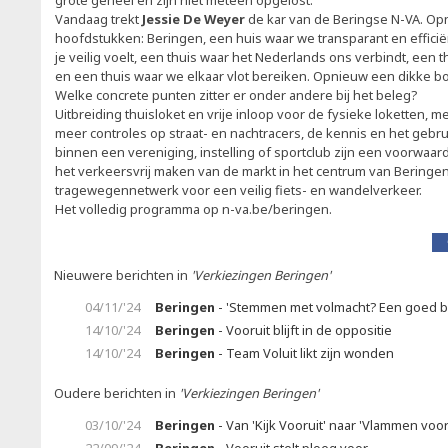
grote geheel en zijn niet meteen opgelost.
Vandaag trekt
Jessie De Weyer
de kar van de Beringse N-VA. Opn
hoofdstukken: Beringen, een huis waar we transparant en efficië
je veilig voelt, een thuis waar het Nederlands ons verbindt, een th
en een thuis waar we elkaar vlot bereiken. Opnieuw een dikke b
Welke concrete punten zitter er onder andere bij het beleg?
Uitbreiding thuisloket en vrije inloop voor de fysieke loketten, 
meer controles op straat- en nachtracers, de kennis en het gebr
binnen een vereniging, instelling of sportclub zijn een voorwaard
het verkeersvrij maken van de markt in het centrum van Bering
tragewegennetwerk voor een veilig fiets- en wandelverkeer.
Het volledig programma op n-va.be/beringen.
Nieuwere berichten in
'Verkiezingen Beringen'
04/11/'24
Beringen
- 'Stemmen met volmacht? Een goed 
14/10/'24
Beringen
- Vooruit blijft in de oppositie
14/10/'24
Beringen
- Team Voluit likt zijn wonden
Oudere berichten in
'Verkiezingen Beringen'
03/10/'24
Beringen
- Van 'Kijk Vooruit' naar 'Vlammen voo