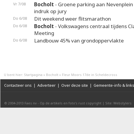
Bocholt
- Groene parking aan Nevenplei
Vr 7/08
indruk op jury
Dit weekend weer flitsmarathon
Do 6/08
Bocholt
- Volkswagens centraal tijdens Cl
Do 6/08
Meeting
Landbouw 45% van grondoppervlakte
Do 6/08
U bent hier:
Startpagina
»
Bocholt
»
Fleur Moors 17de in Scheldecross
Contacteer ons
|
Adverteer
|
Over deze site
|
Gemeente-info & link
© 2004-2013
Faes nv
-
Op de artikels en foto’s rust copyright
|
Site: Webstylers