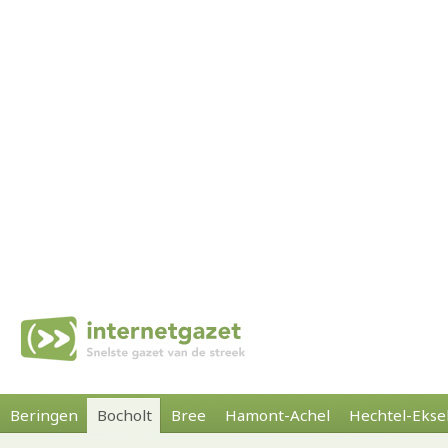
Beringen
Bocholt
Bree
Hamont-Achel
Hechtel-Ekse