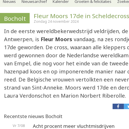
Nieuws
Nieuwsarchief
Kalender
Groeten & felicitaties
Zoeker
Fleur Moors 17de in Scheldecros
Bocholt
Zondag 24 november 2024
In de eerste wereldbekerwedstrijd veldrijden, de
Antwerpen, is
Fleur Moors
vandaag, na zes rondj
17de geworden. De cross, waaraan alle kleppers
werd gewonnen door de Nederlandse wereldka
van Empel, die nog voor het einde van de tweede
hazenpad koos en op imponerende manier naar 
reed. De Belgische vrouwen vertolkten een neven
strand van Sint-Anneke. Moors werd 17de en derd
Laura Verdonschot en Marion Norbert Riberolle.
Recentste nieuws Bocholt
Acht procent meer vluchtmisdrijven
Vr 7/08