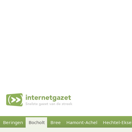
Beringen
Bocholt
Bree
Hamont-Achel
Hechtel-Ekse