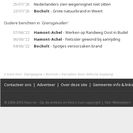
25/07/'26
Nederlanders zien wegenvignet niet zitten
22/07/'26
Bocholt
- Grote natuurbrand in Weert
Oudere berichten in
'Grensgevallen'
07/06/'22
Hamont-Achel
- Werken op Randweg Oost in Budel
06/06/'22
Hamont-Achel
- Fietsster gewond bij aanrijding
04/06/'22
Bocholt
- Spotjes veroorzaken brand
U bent hier:
Startpagina
»
Bocholt
»
Verraden door defecte koplamp
Contacteer ons
|
Adverteer
|
Over deze site
|
Gemeente-info & link
© 2004-2013
Faes nv
-
Op de artikels en foto’s rust copyright
|
Site: Webstylers