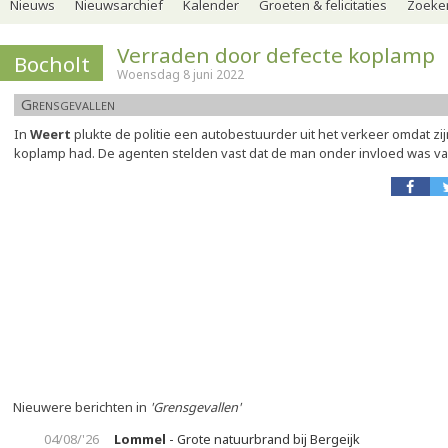
Nieuws
Nieuwsarchief
Kalender
Groeten & felicitaties
Zoeker
Verraden door defecte koplamp
Bocholt
Woensdag 8 juni 2022
Grensgevallen
In
Weert
plukte de politie een autobestuurder uit het verkeer omdat z
koplamp had. De agenten stelden vast dat de man onder invloed was va
Nieuwere berichten in
'Grensgevallen'
04/08/'26
Lommel
- Grote natuurbrand bij Bergeijk