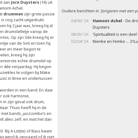
et aan
Jorn Duysters
(16) uit
amont-Achel.
Oudere berichten in
'Jongeren met een pa
at
drummen
zijn grote passie
, is nog zacht uitgedrukt.
04/06/'24
Hamont-Achel
- De dro
en hij 2 jaar was, kreeg hij al
Duysters
en drumstelletje vanop de
08/05/'24
‘Spiritualiteit is een dee
rmis. Op zijn 3de kreeg hij er
02/04/'24
Nienke en Femke ... 21L
ntje van de Sint en toen hij
eer en meer begon te
elen, kreeg hij zijn
llereerste echte drumstel op
jn 4de verjaardag. Hij begon
uziekles te volgen bij Make
usic in Bree en ondertussen
r worden in een band. En daar
aar ook harmonie,
 in zijn geval ook drum,
aar. Thuis heeft hij in de
t met bands, jazzcombo’s en
elt alles zelf, en mixt het dan
0. ‘Bij A Lot(te) of Bass kwam
ag werd ik gevraagd of ik niet