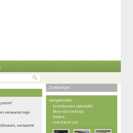
t
Zoekertjes
Aangeboden
passie'
Essenhouten salontafel
Mooi stro te koop
en verwarmt mijn
Volière
Line Dance Les
nbloeien, verwarmt