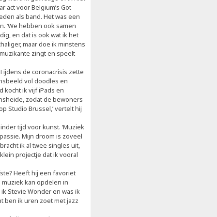
r act voor Belgium’s Got
eden als band. Het was een
Jorn. ‘We hebben ook samen
, en dat is ook wat ik het
schaliger, maar doe ik minstens
-muzikante zingt en speelt
. Tijdens de coronacrisis zette
kensbeeld vol doodles en
d kocht ik vijf iPads en
onsheide, zodat de bewoners
Studio Brussel,’ vertelt hij
inder tijd voor kunst. ‘Muziek
 passie. Mijn droom is zoveel
racht ik al twee singles uit,
lein projectje dat ik vooral
ste? Heeft hij een favoriet
 je muziek kan opdelen in
 ik Stevie Wonder en was ik
t ben ik uren zoet met jazz