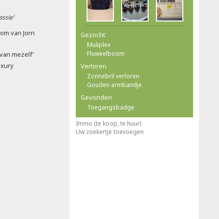
ssie'
om van Jorn
Gezocht
Muliplex
Fluweelboom
l van mezelf’
uxury
Verloren
Zonnebril verloren
Gouden armbandje
Gevonden
Toegangsbadge
Immo (te koop, te huur)
Uw zoekertje toevoegen