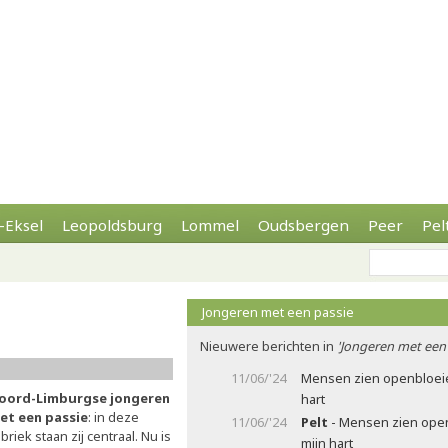
-Eksel
Leopoldsburg
Lommel
Oudsbergen
Peer
Pel
Jongeren met een passie
Nieuwere berichten in
'Jongeren met een 
11/06/'24
Mensen zien openbloei
oord-Limburgse jongeren
hart
et een passie
: in deze
11/06/'24
Pelt
- Mensen zien ope
briek staan zij centraal. Nu is
mijn hart