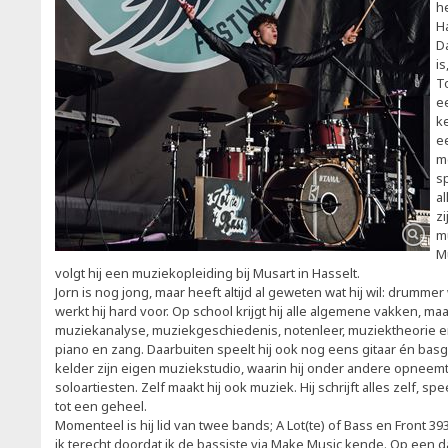
h
H
D
is
To
e
ke
ee
m
sp
a
zi
m
M
volgt hij een muziekopleiding bij Musart in Hasselt.
Jorn is nog jong, maar heeft altijd al geweten wat hij wil: drumme
werkt hij hard voor. Op school krijgt hij alle algemene vakken, m
muziekanalyse, muziekgeschiedenis, notenleer, muziektheorie en
piano en zang. Daarbuiten speelt hij ook nog eens gitaar én basgit
kelder zijn eigen muziekstudio, waarin hij onder andere opneem
soloartiesten. Zelf maakt hij ook muziek. Hij schrijft alles zelf, spe
tot een geheel.
Momenteel is hij lid van twee bands; A Lot(te) of Bass en Front 393
ik terecht doordat ik de bassiste via Make Music kende. Op een d