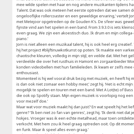
mee wilde spelen met haar en nog andere muzikanten tijdens haa
Talent. Dat was ook meteen het eerste optreden dat we samen d
ongelooflijke rollercoaster en een geweldige ervaring,’ vertelt 
met Metejoor opgetreden op de Gouden K’s. De sfeer was geweldig
fijnste vind aan het spelen in een band. From 3.9.3.0 is iets klein
even graag. We zijn een akoestisch duo. Ik drum en mijn collega
piano.’
Jorn is niet alleen een muzikaal talent, hij is ook heel erg creatief
hij het project #blijftinuwkotkunst op poten. ‘Ik maakte een var
chaotische kleuren, volledig in mijn stijl, en veilde dat. Met het gel
verdeelde die over het rusthuis in Hamont en zorgaanbieder M
konden videobellen met hun familieleden. Ik kwam er zelfs mee op 
enthousiast.
Momenteel is hij wel vooral druk bezig met muziek, en heeft hij m
is dan ook niet zomaar een hobby meer,’ zegt hij. ‘Het is echt mijn
mogelijk te spelen en touren met een band. Met A Lot(te) of Bass b
die ook op Spotify staan. Mijn eigen muziek is voorlopig nog een k
voor mezelf doe.’
Maar wat voor muziek maakt hij dan juist? En wat speelt hij het lief
genre? ‘Ik ben niet zo fan van genres’, zegt hij. ‘Ik denk niet dat
hokjes. Vroeger was ik een echte metalhead, maar toen ontdekte
verkocht. Met hem zou ik heel graag optreden ooit. Op dit momen
en funk. Maar ik speel alles even graag.’