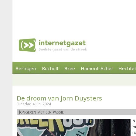
Beringen
Bocholt
Bree
Hamont-Achel
Hechtel
De droom van Jorn Duysters
Dinsdag 4 juni 2024
Jongeren met een passie
N
m
ru