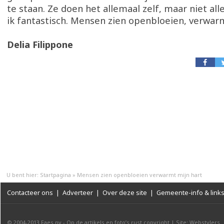
te staan. Ze doen het allemaal zelf, maar niet all
ik fantastisch. Mensen zien openbloeien, verwarm
Delia Filippone
U bent hier:
Startpagina
»
Mensen zien openbloeien verwarmt mijn hart
Contacteer ons
|
Adverteer
|
Over deze site
|
Gemeente-info & link
© 2004-2013
Faes nv
-
Op de artikels en foto’s rust copyright
|
Site: Webstylers