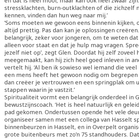
en dat is heel mooi, maar kan ook heel zwaar zi
stressklachten, burn-outklachten of die zichzelf 
kennen, vinden dan hun weg naar mij.’
‘Soms moeten we gewoon eens binnenin kijken, oo
altijd prettig. Pas dan kan je oplossingen creëren.
belangrijk, zeker voor jongeren, om te weten dat 
alleen voor staat en dat je hulp mag vragen. Spree
jezelf niet op’, zegt Glen. Doordat hij zelf zoveel 
meegemaakt, kan hij zich heel goed inleven in a
vertelt hij. ‘Al ben ik sowieso wel iemand die vee
een mens heeft het gewoon nodig om begrepen 
dan creëer je vertrouwen en een springplak om ui
stappen waarin je vastzit.’
Spiritualiteit vormt een belangrijk onderdeel in G
bewustzijnscoach. ‘Het is heel natuurlijk en geleid
pad gekomen. Ondertussen opende het vele deure
organiseer samen met een collega van Hasselt sp
binnenbeurzen in Hasselt, en in Overpelt organis
grote buitenbeurs met zo’n 75 standhouders. Dat