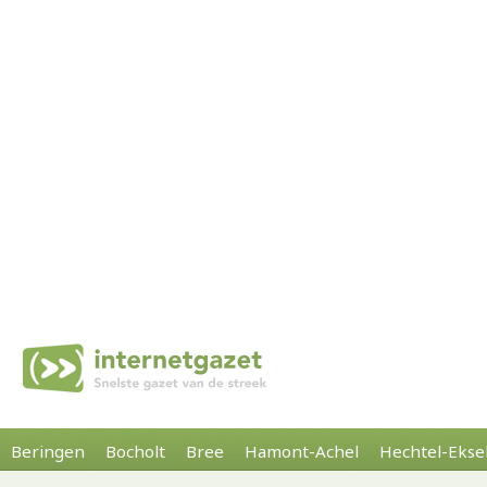
Beringen
Bocholt
Bree
Hamont-Achel
Hechtel-Ekse