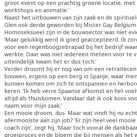
groot event op een prachtig groene locatie, met
workshops en animatie.’
Naast het uitbouwen van zijn zaak en de spirituel
Glen ook derde geworden bij Mister Gay Belgium 
Homoseksueel zijn in de bouwsector was niet evid
‘Maar gelukkig werd ik goed geaccepteerd. Ik z
voor een regenboogzebrapad bij het bedrijf waar
werkte. Daar was niet iedereen meteen voor te 
uiteindelijk kwam het er dus toch.’
Verder droomt hij er nog van om een retraitece
bouwen, ergens op een berg in Spanje, waar me
kunnen komen om zich te ontspannen en herbor
keren. ‘Ik heb verre Spaanse afkomst en het voel
altijd als thuiskomen. Vandaar dat ik ook koos v
naam voor mijn zaak.’
Een mooie droom, dus. Maar wat vindt hij nu echt
allermooiste aan zijn job? ‘Er zijn heel veel mooi
coach zijn’, zegt hij. ‘Maar toch vooral de dankbaa
groeiproces en de bloem die bij mensen als het