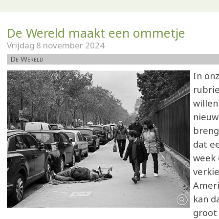
De Wereld maakt een ommetje
Vrijdag 8 november 2024
De Wereld
In on
rubrie
willen
nieuws
breng
dat e
week 
verki
Ameri
kan d
groot 