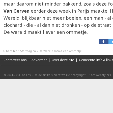
maar daarom niet minder pakkend, zoals deze fo
Van Gerven
eerder deze week in Parijs maakte. H
Wereld' blijkbaar niet meer boeien, een man - al 
clochard - die - al dan niet dronken - op de straat 
De wereld maakt liever een ommetje.
U bent hier:
Startpagina
»
De Wereld maakt een ommetje
Contacteer ons
|
Adverteer
|
Over deze site
|
Gemeente-info & link
© 2004-2013
Faes nv
-
Op de artikels en foto’s rust copyright
|
Site: Webstylers