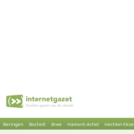
Beringen
Bocholt
Bree
Hamont-Achel
Hechtel-Ekse