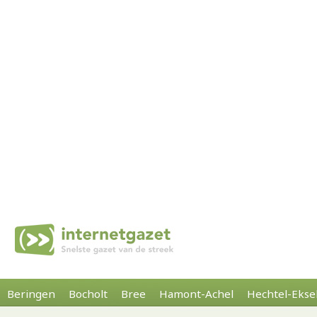
Beringen
Bocholt
Bree
Hamont-Achel
Hechtel-Ekse