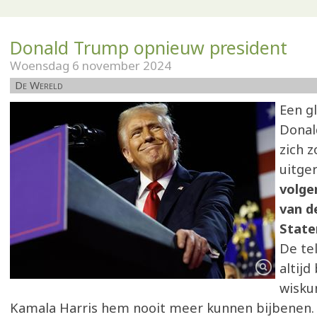
Donald Trump opnieuw president
Woensdag 6 november 2024
De Wereld
Een g
Donal
zich z
uitge
volge
van d
State
De tel
altijd
wisku
Kamala Harris hem nooit meer kunnen bijbenen.