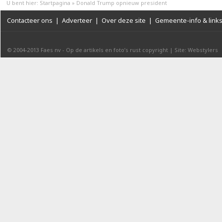
U bent hier:
Startpagina
»
Donald Trump opnieuw president
Contacteer ons
|
Adverteer
|
Over deze site
|
Gemeente-info & link
© 2004-2013
Faes nv
-
Op de artikels en foto’s rust copyright
|
Site: Webstylers