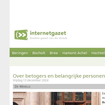
Beringen
Bocholt
Bree
Hamont-Achel
Hechtel
Over betogers en belangrijke persone
Vrijdag 13 december 2024
De Wereld
E
m
R