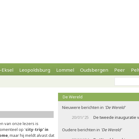
-Eksel
Leopoldsburg
Lommel
Oudsbergen
Peer
Pel
De Wereld
n
Nieuwere berichten in
'De Wereld'
20/01/'25
De tweede inauguratie 
en van onze lezers is
omenteel op '
city-trip' in
Oudere berichten in
'De Wereld'
ome
, maar hij meldt alvast dat