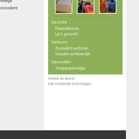
mmetje
president
Gezocht
Fluweelboom
Lp's gezocht
Verloren
Zonnebril verloren
Gouden armbandje
Gevonden
Toegangsbadge
Antiek en kunst
Uw zoekertje toevoegen