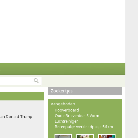
t
Zoekertjes
Aangeboden
Hooverboard
Oude Brievenbus S Vorm
van Donald Trump
Luchtreiniger
Berenpakje /verkleedpakje 56 cm