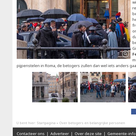
w
r
b
h
fr
o
d
b
G
F
m
pijpenstelen in Roma, de betogers zullen dan wel iets anders gaa
U bent hier:
Startpagina
»
Over betogers en belangrijke personen
Contacteer ons
|
Adverteer
|
Over deze site
|
Gemeente-info 