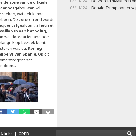
08/11/'24
De Wereld maakt een o
ie de zone van de officiële
06/11/'24
Donald Trump opnieuw 
egeringsgebouwen wil
ezoeken, wat geluk moet
ebben. De zone errond wordt
equent afgesloten, is het niet
mwille van een
betoging
,
an wel doordat iemand heel
elangrijk op bezoek komt.
isteren was dat
Koning
elipe VI van Spanje
. Op dit
oment regent het
n doen...
& links
|
GDPR