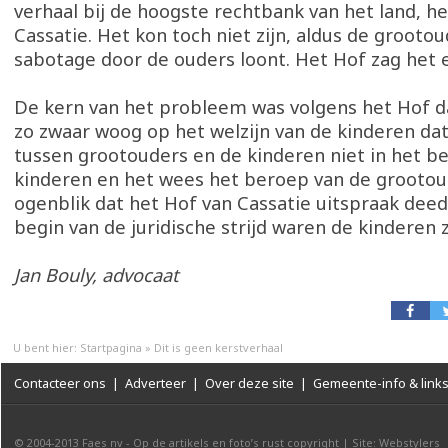
verhaal bij de hoogste rechtbank van het land, h
Cassatie. Het kon toch niet zijn, aldus de grootou
sabotage door de ouders loont. Het Hof zag het 
De kern van het probleem was volgens het Hof da
zo zwaar woog op het welzijn van de kinderen da
tussen grootouders en de kinderen niet in het b
kinderen en het wees het beroep van de grootou
ogenblik dat het Hof van Cassatie uitspraak deed
begin van de juridische strijd waren de kinderen z
Jan Bouly, advocaat
U bent hier:
Startpagina
»
Dit is geen kerstverhaal
Contacteer ons
|
Adverteer
|
Over deze site
|
Gemeente-info & link
© 2004-2013
Faes nv
-
Op de artikels en foto’s rust copyright
|
Site: Webstylers