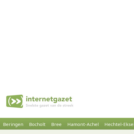
Beringen
Bocholt
Bree
Hamont-Achel
Hechtel-Ekse