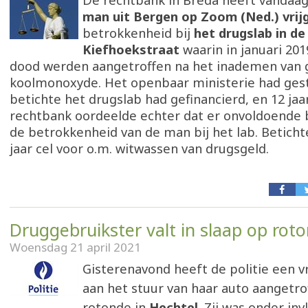
De rechtbank in Breda heeft vandaa
man uit Bergen op Zoom (Ned.) vri
betrokkenheid bij
het drugslab in de
Kiefhoekstraat
waarin in januari 20
dood werden aangetroffen na het inademen van g
koolmonoxyde. Het openbaar ministerie had gest
betichte het drugslab had gefinancierd, en 12 jaar
rechtbank oordeelde echter dat er onvoldoende 
de betrokkenheid van de man bij het lab. Beticht
jaar cel voor o.m. witwassen van drugsgeld.
Druggebruikster valt in slaap op rot
Woensdag 21 april 2021
Gisterenavond heeft de politie een 
aan het stuur van haar auto aangetro
rotonde in
Hechtel
. Zij was onder in