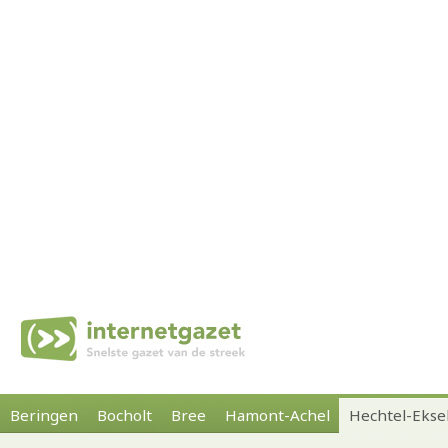
Beringen
Bocholt
Bree
Hamont-Achel
Hechtel-Ekse