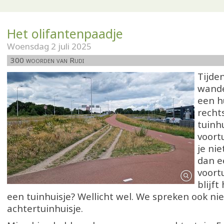
Het olifantenpaadje
Woensdag 2 juli 2025
300 woorden van Rudi
Tijde
wande
een h
recht
tuinhu
voortu
je nie
dan e
voort
blijf
een tuinhuisje? Wellicht wel. We spreken ook ni
achtertuinhuisje.