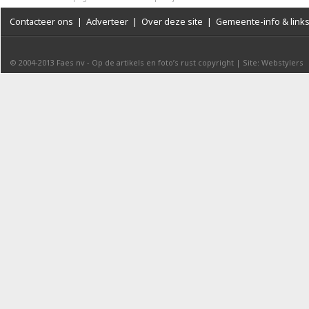
Contacteer ons
|
Adverteer
|
Over deze site
|
Gemeente-info & link
© 2004-2013
Faes nv
-
Op de artikels en foto’s rust copyright
|
Site: Webstylers