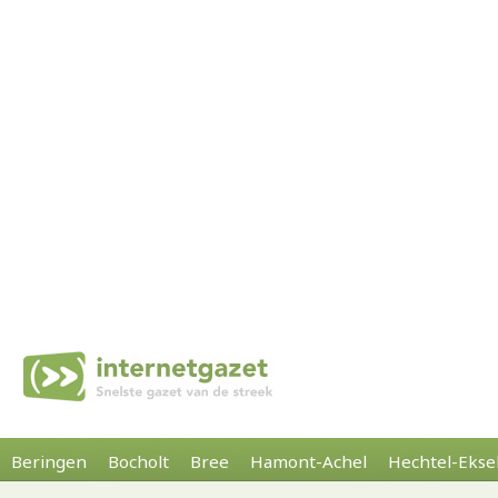
Beringen
Bocholt
Bree
Hamont-Achel
Hechtel-Ekse