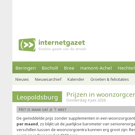
Beringen
Bocholt
Bree
Hamont-Achel
Hechtel
Nieuws
Nieuwsarchief
Kalender
Groeten & felicitaties
Prijzen in woonzorgce
Leopoldsburg
Donderdag 4 juni 2026
Het is maar dat je 't weet
De gemiddelde prijs zonder supplementen in een woonzorgcen
per maand
, zo blijkt uit de jaarlijkse barometer van seniorenorg
verschillen tussen de woonzorgcentra kunnen erg groot zijn: Re