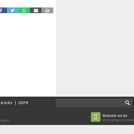
& links
|
GDPR
Mobiele versie
internetgazet.mobi
tylers