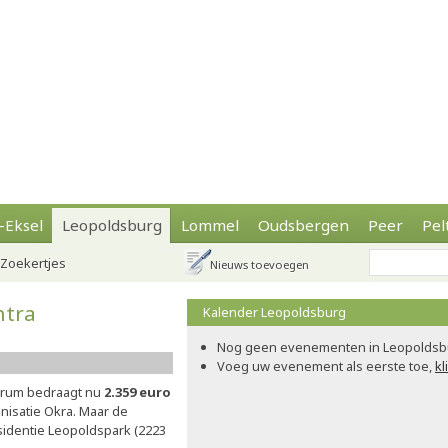
-Eksel
Leopoldsburg
Lommel
Oudsbergen
Peer
Pel
Zoekertjes
Nieuws toevoegen
ntra
Kalender Leopoldsburg
Nog geen evenementen in Leopoldsb
Voeg uw evenement als eerste toe,
kl
trum bedraagt nu
2.359 euro
anisatie Okra. Maar de
sidentie Leopoldspark (2223