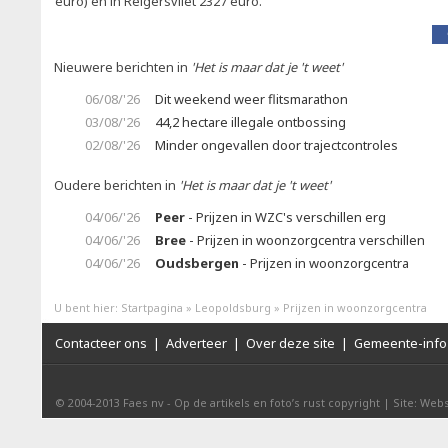
euro) en in Reigersvliet 2327 euro.
Nieuwere berichten in
'Het is maar dat je 't weet'
06/08/'26
Dit weekend weer flitsmarathon
03/08/'26
44,2 hectare illegale ontbossing
02/08/'26
Minder ongevallen door trajectcontroles
Oudere berichten in
'Het is maar dat je 't weet'
04/06/'26
Peer
- Prijzen in WZC's verschillen erg
04/06/'26
Bree
- Prijzen in woonzorgcentra verschillen
04/06/'26
Oudsbergen
- Prijzen in woonzorgcentra
U bent hier:
Startpagina
»
Leopoldsburg
»
Prijzen in woonzorgcentra
Contacteer ons
|
Adverteer
|
Over deze site
|
Gemeente-info 
© 2004-2013
Faes nv
-
Op de artikels en foto’s rust copyright
|
Site: Webs