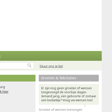
t
Stuur ons je tip!
Groeten & felicitaties
urg
Er zijn nog geen groeten of wensen
ik hier
toegevoegd de voorbije dagen.
Iemand jarig, een geboorte of zomaar
een bedankje? Voeg uw wensen toe!
Groeten of wensen toevoegen