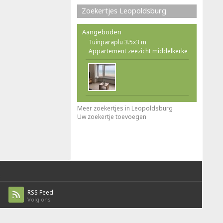
Zoekertjes Leopoldsburg
Aangeboden
Tuinparaplu 3.5x3 m
Appartement zeezicht middelkerke
Meer zoekertjes in Leopoldsburg
Uw zoekertje toevoegen
RSS Feed
Volg ons