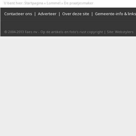
U bent hier:
Startpagina
»
Lommel
»
De praatjesmaker
Contacteer ons
|
Adverteer
|
Over deze site
|
Gemeente-info & link
© 2004-2013
Faes nv
-
Op de artikels en foto’s rust copyright
|
Site: Webstylers