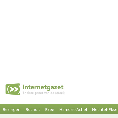
Beringen
Bocholt
Bree
Hamont-Achel
Hechtel-Ekse