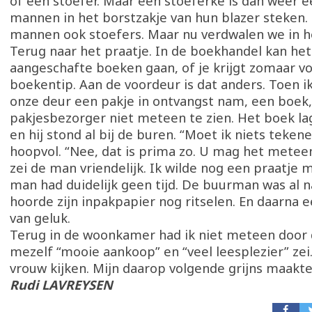
of een stoefer. Maar een stoeferke is dan weer e
mannen in het borstzakje van hun blazer steken. 
mannen ook stoefers. Maar nu verdwalen we in he
Terug naar het praatje. In de boekhandel kan het
aangeschafte boeken gaan, of je krijgt zomaar vo
boekentip. Aan de voordeur is dat anders. Toen i
onze deur een pakje in ontvangst nam, een boek
pakjesbezorger niet meteen te zien. Het boek la
en hij stond al bij de buren. “Moet ik niets tekene
hoopvol. “Nee, dat is prima zo. U mag het metee
zei de man vriendelijk. Ik wilde nog een praatje
man had duidelijk geen tijd. De buurman was al n
hoorde zijn inpakpapier nog ritselen. En daarna een
van geluk.
Terug in de woonkamer had ik niet meteen door 
mezelf “mooie aankoop” en “veel leesplezier” zei.
vrouw kijken. Mijn daarop volgende grijns maakte 
Rudi LAVREYSEN