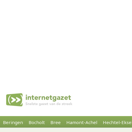
Beringen
Bocholt
Bree
Hamont-Achel
Hechtel-Ekse