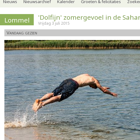
Nieuws
Nieuwsarchief
Kalender
Groeten & felicitaties
Zoeker
'Dolfijn' zomergevoel in de Saha
Lommel
Vrijdag 3 juli 2015
Vandaag gezien