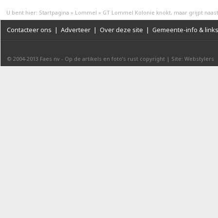
U bent hier:
Startpagina
»
Lommel
»
GT Lommel Kolonie knokt, maar grijpt naas
Contacteer ons
|
Adverteer
|
Over deze site
|
Gemeente-info & link
© 2004-2013
Faes nv
-
Op de artikels en foto’s rust copyright
|
Site: Webstylers