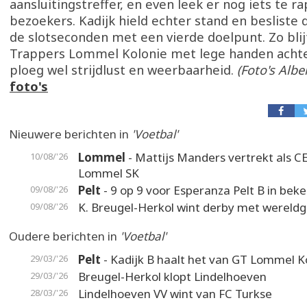
aansluitingstreffer, en even leek er nog iets te r
bezoekers. Kadijk hield echter stand en besliste 
de slotseconden met een vierde doelpunt. Zo blij
Trappers Lommel Kolonie met lege handen achter
ploeg wel strijdlust en weerbaarheid.
(Foto's Albe
foto's
Nieuwere berichten in
'Voetbal'
Lommel
- Mattijs Manders vertrekt als C
10/08/'26
Lommel SK
Pelt
- 9 op 9 voor Esperanza Pelt B in beke
09/08/'26
K. Breugel-Herkol wint derby met wereldg
09/08/'26
Oudere berichten in
'Voetbal'
Pelt
- Kadijk B haalt het van GT Lommel K
29/03/'26
Breugel-Herkol klopt Lindelhoeven
29/03/'26
Lindelhoeven VV wint van FC Turkse
28/03/'26