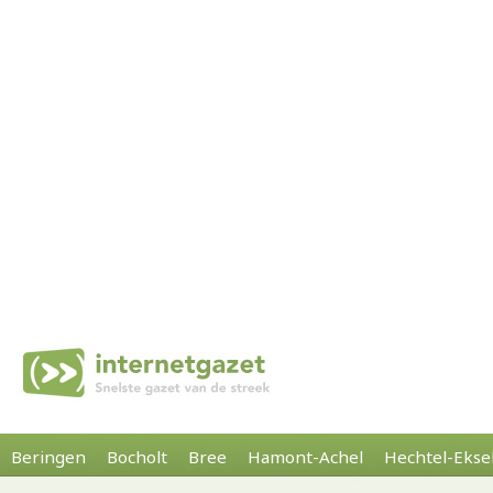
Beringen
Bocholt
Bree
Hamont-Achel
Hechtel-Ekse