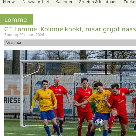
Nieuws
Nieuwsarchief
Kalender
Groeten & felicitaties
Zoeker
Lommel
GT Lommel Kolonie knokt, maar grijpt naa
Zondag 29 maart 2026
Voetbal