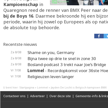
Kampioenschap
in
Quaregnon reed de renner van BMX Peer naar d
bij de Boys 16
. Daarmee bekroonde hij een bijzo
periode, waarin hij zowel op Europees als op nati
de absolute top behoorde.
Recentste nieuws
Shame on you, Germany
Za 8/08
Bijna twee op drie te snel in zone 30
Za 8/08
Bosland-podcast 3 trekt naar Joe’s Bridge
Za 8/08
Lommel
- Recordopkomst voor 36ste Hoek
Vr 7/08
Religieuzen leven langer
Vr 7/08
U bent hier:
Startpagina
»
Lommel
»
Jayden De Locht is Belgisch kampioen BMX
Contacteer ons
|
Adverteer
|
Over deze site
|
Gemeente-info & link