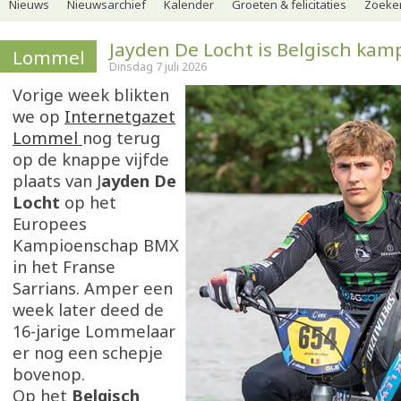
Nieuws
Nieuwsarchief
Kalender
Groeten & felicitaties
Zoeker
Jayden De Locht is Belgisch ka
Lommel
Dinsdag 7 juli 2026
Vorige week blikten
we op
Internetgazet
Lommel
nog terug
op de knappe vijfde
plaats van J
ayden De
Locht
op het
Europees
Kampioenschap BMX
in het Franse
Sarrians. Amper een
week later deed de
16-jarige Lommelaar
er nog een schepje
bovenop.
Op het
Belgisch