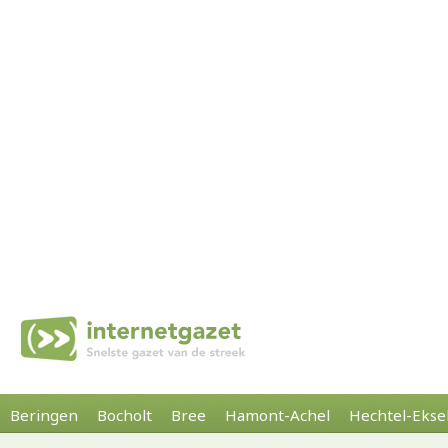
Beringen
Bocholt
Bree
Hamont-Achel
Hechtel-Ekse