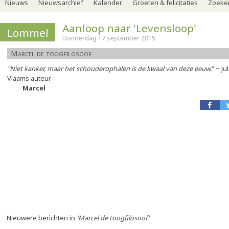
Nieuws
Nieuwsarchief
Kalender
Groeten & felicitaties
Zoeker
Aanloop naar 'Levensloop'
Lommel
Donderdag 17 september 2015
Marcel de toogfilosoof
"Niet kanker, maar het schouderophalen is de kwaal van deze eeuw.
" ~ J
Vlaams auteur
Marcel
Nieuwere berichten in
'Marcel de toogfilosoof'