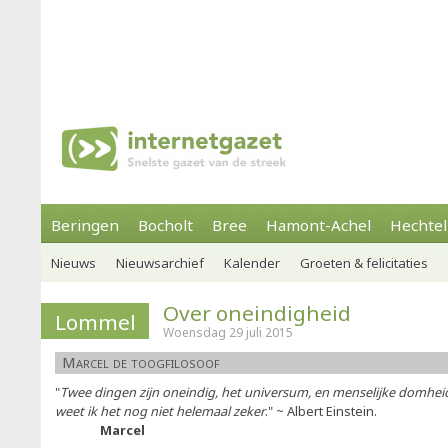
Beringen
Bocholt
Bree
Hamont-Achel
Hechtel
Nieuws
Nieuwsarchief
Kalender
Groeten & felicitaties
Over oneindigheid
Lommel
Woensdag 29 juli 2015
Marcel de toogfilosoof
"
Twee dingen zijn oneindig, het universum, en menselijke domhei
weet ik het nog niet helemaal zeker
." ~ Albert Einstein.
Marcel