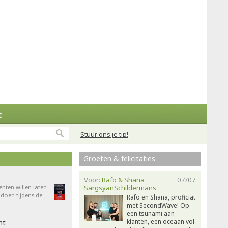
t
Stuur ons je tip!
Groeten & felicitaties
Voor:
Rafo & Shana
07/07
enten willen laten
SargsyanSchildermans
doen tijdens de
Rafo en Shana, proficiat
met SecondWave! Op
een tsunami aan
klanten, een oceaan vol
ht