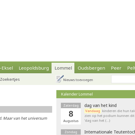
-Eksel
Leopoldsburg
Lommel
Oudsbergen
Peer
Pel
Zoekertjes
Nieuws toevoegen
Kalender Lommel
dag van het kind
Zaterdag
Vandaag
kinderen die hun tal
8
zien op het podium kunnen dit 
d. Maar van het universum
'dag van het (…)
Augustus
Internationale Teutentoc
Zondag