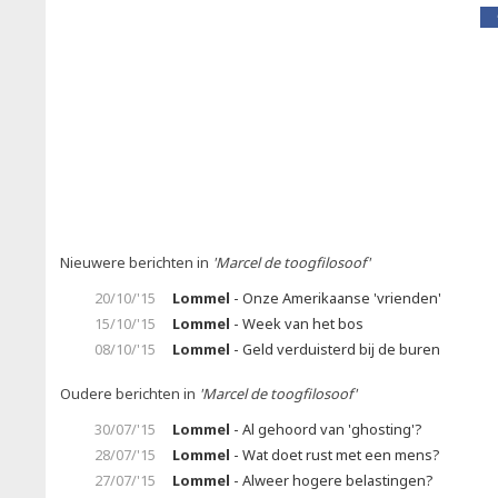
Nieuwere berichten in
'Marcel de toogfilosoof'
20/10/'15
Lommel
- Onze Amerikaanse 'vrienden'
15/10/'15
Lommel
- Week van het bos
08/10/'15
Lommel
- Geld verduisterd bij de buren
Oudere berichten in
'Marcel de toogfilosoof'
30/07/'15
Lommel
- Al gehoord van 'ghosting'?
28/07/'15
Lommel
- Wat doet rust met een mens?
27/07/'15
Lommel
- Alweer hogere belastingen?