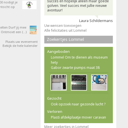
succes en hopelijk alleen maar goede
0 nodigt je
golven. Veel succes met jullie nieuwe
entocht op
avontuur!
Laura Schildermans
Uw wensen toevoegen
elten Durf jij mee
Alle felicitaties uit Lommel
 Ontmoet een (…)
Zoekertjes Lommel
Plaats uw evenement
Bekijk de hele kalender
Aangeboden
Lommel Om te dienen als museum
hety
Gabor zwarte pumps maat 38
Gezocht
Ook opzoek naar gezonde lucht ?
Verloren
Plasti afdekplaatje mover caravan
Meer zoekertjes in Lommel