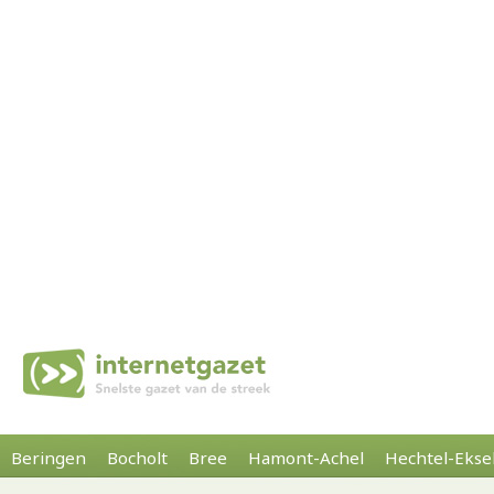
Beringen
Bocholt
Bree
Hamont-Achel
Hechtel-Ekse