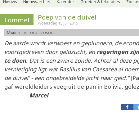
Nieuws
Nieuwsarchief
Kalender
Groeten & felicitaties
Zoeker
Poep van de duivel
Lommel
Woensdag 15 juli 2015
Marcel de toogfilosoof
De aarde wordt verwoest en geplunderd, de econ
voortgedreven door geldzucht, en
regeringen zijn
te doen.
Dat is een zware zonde. Achter al deze pi
vernietiging ligt wat Basilius van Caesarea al noe
de duivel' - een ongebreidelde jacht naar geld."
(Pa
gaf wereldleiders veeg uit de pan in Bolivia, gele
Marcel