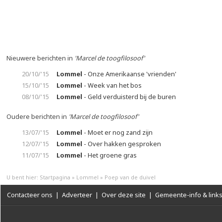
Nieuwere berichten in
'Marcel de toogfilosoof'
20/10/'15
Lommel
- Onze Amerikaanse 'vrienden'
15/10/'15
Lommel
- Week van het bos
08/10/'15
Lommel
- Geld verduisterd bij de buren
Oudere berichten in
'Marcel de toogfilosoof'
13/07/'15
Lommel
- Moet er nog zand zijn
12/07/'15
Lommel
- Over hakken gesproken
11/07/'15
Lommel
- Het groene gras
U bent hier:
Startpagina
»
Lommel
»
Poep van de duivel
Contacteer ons
|
Adverteer
|
Over deze site
|
Gemeente-info & link