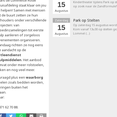
ant de Lommelse Rode
Kindertheater tijdens Park op st
15
uisafdeling staat klaar om jou
op zoek naar de Zandformule?
e helpen! Samen met mensen
Augustus
it de buurt zetten ze hun
chouders onder verschillende
Park op Stelten
Zaterdag
rojecten: van
Op zaterdag 15 augustus word
15
Kom vanaf 13u30 op stelten ge
loedinzamelingen tot eerste
Lommel (…)
Augustus
ulp aanleren of zorgeloos
venementen organiseren.
andaag richten ze nog eens
e aandacht op de
itleendienst
ulpmiddelen
. Het aanbod
mvat onder meer rolstoelen,
kken en nog veel meer.
vraagd plus een
waarborg
ddelen zoals bedden worden,
eringen buiten het
aan.
ar:
71 62 70 88.