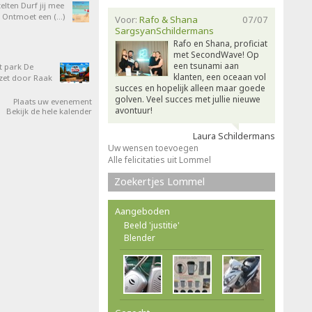
elten Durf jij mee
 Ontmoet een (…)
Voor:
Rafo & Shana
07/07
SargsyanSchildermans
Rafo en Shana, proficiat
met SecondWave! Op
een tsunami aan
t park De
klanten, een oceaan vol
zet door Raak
succes en hopelijk alleen maar goede
golven. Veel succes met jullie nieuwe
Plaats uw evenement
avontuur!
Bekijk de hele kalender
Laura Schildermans
Uw wensen toevoegen
Alle felicitaties uit Lommel
Zoekertjes Lommel
Aangeboden
Beeld 'justitie'
Blender