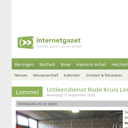
Beringen
Bocholt
Bree
Hamont-Achel
Hechtel
Nieuws
Nieuwsarchief
Kalender
Groeten & felicitaties
Uitleendienst Rode Kruis L
Lommel
Maandag 15 september 2025
Vereniging in de kijker
S
I
K