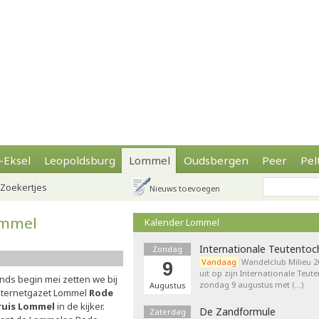
-Eksel
Leopoldsburg
Lommel
Oudsbergen
Peer
Pel
Zoekertjes
Nieuws toevoegen
ommel
Kalender Lommel
Internationale Teutentoc
Zondag
Vandaag
Wandelclub Milieu 20
9
uit op zijn Internationale Teut
inds begin mei zetten we bij
zondag 9 augustus met (…)
Augustus
nternetgazet Lommel
Rode
ruis Lommel
in de kijker.
De Zandformule
Zaterdag