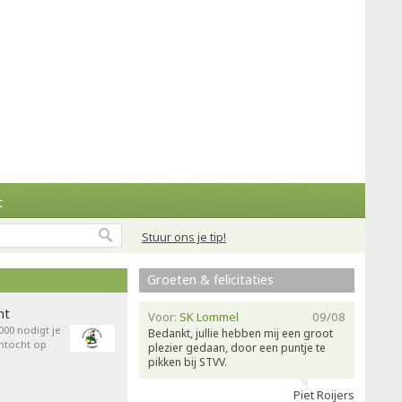
t
Stuur ons je tip!
Groeten & felicitaties
ht
Voor:
SK Lommel
09/08
00 nodigt je
Bedankt, jullie hebben mij een groot
entocht op
plezier gedaan, door een puntje te
pikken bij STVV.
Piet Roijers