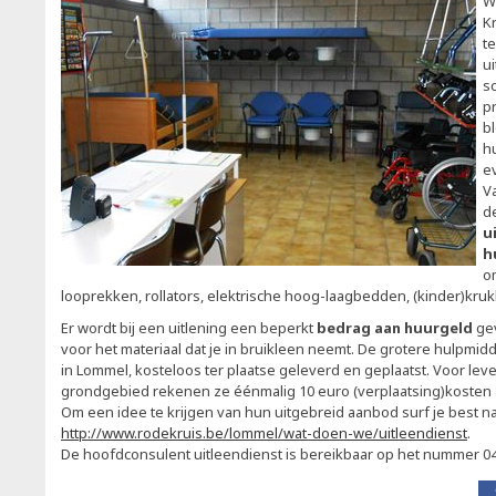
W
Kr
t
u
s
p
b
h
e
V
d
u
h
o
looprekken, rollators, elektrische hoog-laagbedden, (kinder)kru
Er wordt bij een uitlening een beperkt
bedrag aan huurgeld
ge
voor het materiaal dat je in bruikleen neemt. De grotere hulpmi
in Lommel, kosteloos ter plaatse geleverd en geplaatst. Voor lev
grondgebied rekenen ze éénmalig 10 euro (verplaatsing)kosten 
Om een idee te krijgen van hun uitgebreid aanbod surf je best na
http://www.rodekruis.be/lommel/wat-doen-we/uitleendienst
.
De hoofdconsulent uitleendienst is bereikbaar op het nummer 04