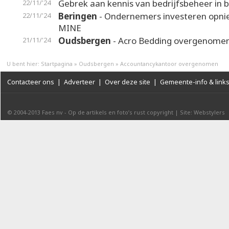
Gebrek aan kennis van bedrijfsbeheer in 
22/11/'24
Beringen
- Ondernemers investeren opni
22/11/'24
MINE
Oudsbergen
- Acro Bedding overgenome
21/11/'24
U bent hier:
Startpagina
»
Oudsbergen
»
Accountancykantoor overgenomen
Contacteer ons
|
Adverteer
|
Over deze site
|
Gemeente-info & link
© 2004-2013
Faes nv
-
Op de artikels en foto’s rust copyright
|
Site: Webstylers