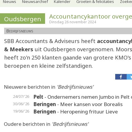
Nieuws
Nieuwsarchief
Kalender
Groeten & felicitaties
Zoeker
Accountancykantoor over
Oudsbergen
Dinsdag 26 november 2024
Bedrijfsnieuws
SBB Accountants & Adviseurs heeft
accountancy
& Meekers
uit Oudsbergen overgenomen. Moors
heeft zo'n 250 klanten gaande van grotere KMO's 
beroepen en kleine zelfstandigen.
Nieuwere berichten in
'Bedrijfsnieuws'
Pelt
- Ondernemers nemen Jumbo in Pelt 
24/07/'26
Beringen
- Meer kansen voor Borealis
30/06/'26
Beringen
- Heropening frituur Lieve
19/06/'26
Oudere berichten in
'Bedrijfsnieuws'