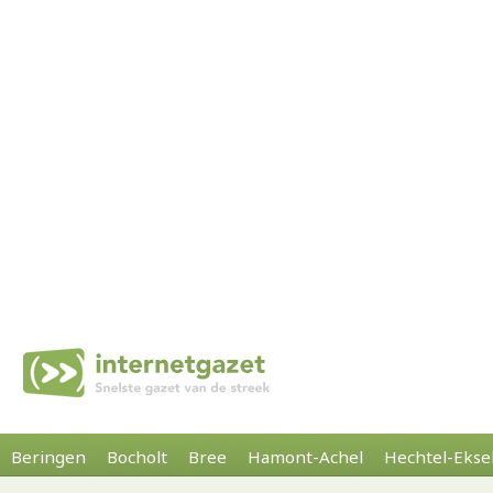
Beringen
Bocholt
Bree
Hamont-Achel
Hechtel-Ekse