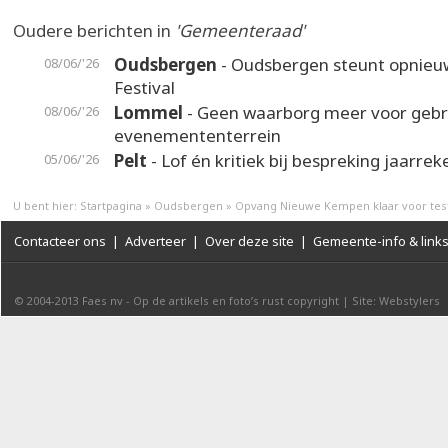
Oudere berichten in
'Gemeenteraad'
Oudsbergen
- Oudsbergen steunt opnieuw
08/06/'26
Festival
Lommel
- Geen waarborg meer voor gebr
08/06/'26
evenemententerrein
Pelt
- Lof én kritiek bij bespreking jaarrek
05/06/'26
U bent hier:
Startpagina
»
Oudsbergen
»
Opvang Nieuwe Kempen klaar voor test
Contacteer ons
|
Adverteer
|
Over deze site
|
Gemeente-info & link
© 2004-2013
Faes nv
-
Op de artikels en foto’s rust copyright
|
Site: Webstylers