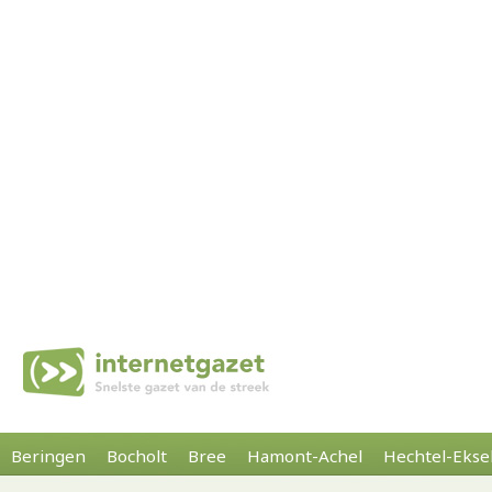
Beringen
Bocholt
Bree
Hamont-Achel
Hechtel-Ekse