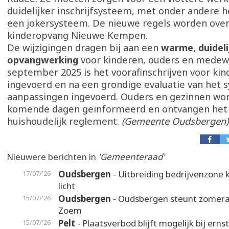
duidelijker inschrijfsysteem, met onder andere h
een jokersysteem. De nieuwe regels worden ov
kinderopvang Nieuwe Kempen.
De wijzigingen dragen bij aan een
warme, duideli
opvangwerking
voor kinderen, ouders en medewe
september 2025 is het voorafinschrijven voor ki
ingevoerd en na een grondige evaluatie van het s
aanpassingen ingevoerd. Ouders en gezinnen wo
komende dagen geïnformeerd en ontvangen het
huishoudelijk reglement.
(Gemeente Oudsbergen)
Nieuwere berichten in
'Gemeenteraad'
Oudsbergen
- Uitbreiding bedrijvenzone k
17/07/'26
licht
Oudsbergen
- Oudsbergen steunt zomer
15/07/'26
Zoem
Pelt
- Plaatsverbod blijft mogelijk bij erns
15/07/'26