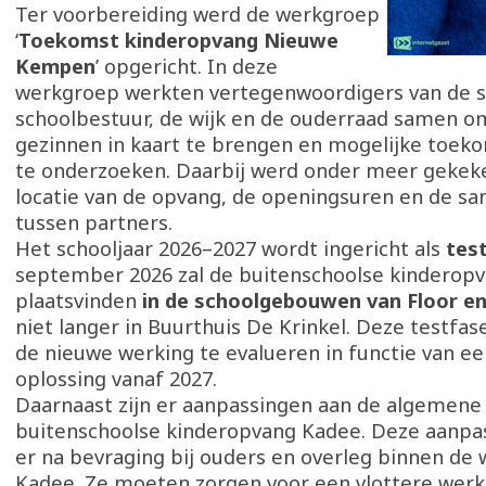
Ter voorbereiding werd de werkgroep
‘
Toekomst kinderopvang Nieuwe
Kempen
’ opgericht. In deze
werkgroep werkten vertegenwoordigers van de s
schoolbestuur, de wijk en de ouderraad samen o
gezinnen in kaart te brengen en mogelijke toeko
te onderzoeken. Daarbij werd onder meer gekek
locatie van de opvang, de openingsuren en de s
tussen partners.
Het schooljaar 2026–2027 wordt ingericht als
tes
september 2026 zal de buitenschoolse kinderop
plaatsvinden
in de schoolgebouwen van Floor en
niet langer in Buurthuis De Krinkel. Deze testfas
de nieuwe werking te evalueren in functie van 
oplossing vanaf 2027.
Daarnaast zijn er aanpassingen aan de algemene
buitenschoolse kinderopvang Kadee. Deze aanp
er na bevraging bij ouders en overleg binnen de
Kadee. Ze moeten zorgen voor een vlottere werk