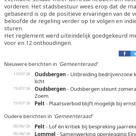
vorderen. Het stadsbestuur wees erop dat de ma
gebaseerd is op de positieve ervaringen van de v
beloofde de regeling verder op te volgen en indie
sturen.
Het reglement werd uiteindelijk goedgekeurd 
voor en 12 onthoudingen.
Nieuwere berichten in
'Gemeenteraad'
Oudsbergen
- Uitbreiding bedrijvenzone k
17/07/'26
licht
Oudsbergen
- Oudsbergen steunt zomer
15/07/'26
Zoem
Pelt
- Plaatsverbod blijft mogelijk bij erns
15/07/'26
Oudere berichten in
'Gemeenteraad'
Pelt
- Lof én kritiek bij bespreking jaarrek
05/06/'26
Lommel
- Samenwerking openlegging Ein
05/06/'26