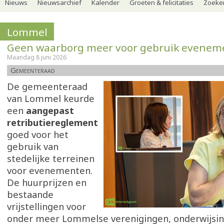
Nieuws
Nieuwsarchief
Kalender
Groeten & felicitaties
Zoeker
Lommel
Geen waarborg meer voor gebruik evenem
Maandag 8 juni 2026
Gemeenteraad
De gemeenteraad
van Lommel keurde
een
aangepast
retributiereglement
goed voor het
gebruik van
stedelijke terreinen
voor evenementen.
De huurprijzen en
bestaande
vrijstellingen voor
onder meer Lommelse verenigingen, onderwijsin