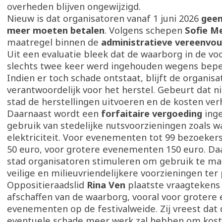
overheden blijven ongewijzigd.
Nieuw is dat organisatoren vanaf 1 juni 2026
gee
meer moeten betalen
. Volgens schepen
Sofie M
maatregel binnen de
administratieve vereenvou
Uit een evaluatie bleek dat de waarborg in de voo
slechts twee keer werd ingehouden wegens bepe
Indien er toch schade ontstaat, blijft de organisa
verantwoordelijk voor het herstel. Gebeurt dat ni
stad de herstellingen uitvoeren en de kosten ver
Daarnaast wordt een
forfaitaire vergoeding
inge
gebruik van stedelijke nutsvoorzieningen zoals w
elektriciteit. Voor evenementen tot 99 bezoeker
50 euro, voor grotere evenementen 150 euro. Da
stad organisatoren stimuleren om gebruik te ma
veilige en milieuvriendelijkere voorzieningen ter 
Oppositieraadslid
Rina Ven
plaatste vraagtekens 
afschaffen van de waarborg, vooral voor grotere
evenementen op de festivalweide. Zij vreest dat d
eventuele schade meer werk zal hebben om kost