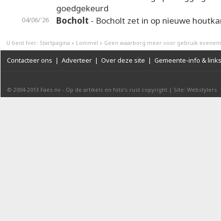
goedgekeurd
Bocholt
- Bocholt zet in op nieuwe houtk
04/06/'26
U bent hier:
Startpagina
»
Lommel
»
Geen waarborg meer voor gebruik evenem
Contacteer ons
|
Adverteer
|
Over deze site
|
Gemeente-info & link
© 2004-2013
Faes nv
-
Op de artikels en foto’s rust copyright
|
Site: Webstylers