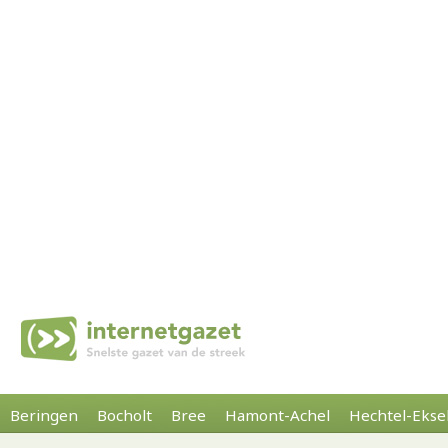
Beringen
Bocholt
Bree
Hamont-Achel
Hechtel-Ekse