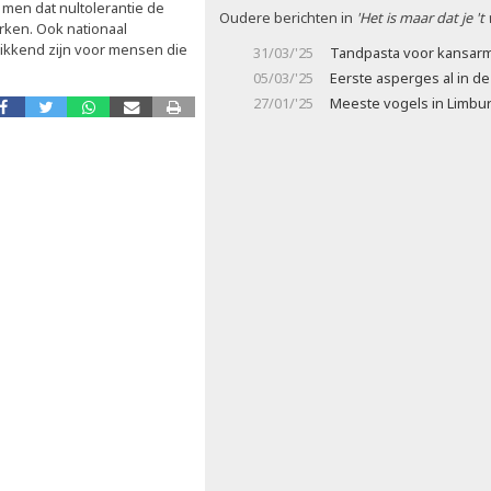
 men dat nultolerantie de
Oudere berichten in
'Het is maar dat je 't
rken. Ook nationaal
rikkend zijn voor mensen die
31/03/'25
Tandpasta voor kansar
05/03/'25
Eerste asperges al in de
27/01/'25
Meeste vogels in Limbu