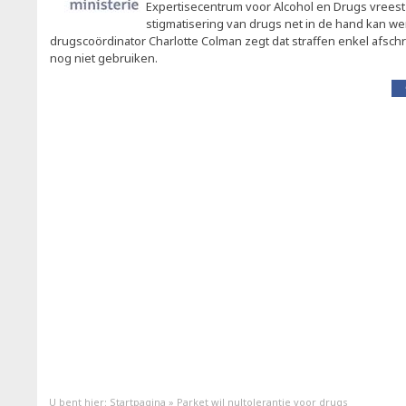
Expertisecentrum voor Alcohol en Drugs vreest
stigmatisering van drugs net in de hand kan we
drugscoördinator Charlotte Colman zegt dat straffen enkel afsch
nog niet gebruiken.
U bent hier:
Startpagina
»
Parket wil nultolerantie voor drugs