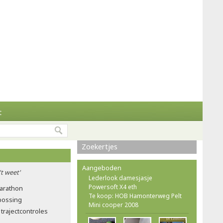
t
Zoekertjes
Aangeboden
't weet'
Lederlook damesjasje
Powersoft X4 eth
marathon
Te koop: HOB Hamonterweg Pelt
tbossing
Mini cooper 2008
trajectcontroles