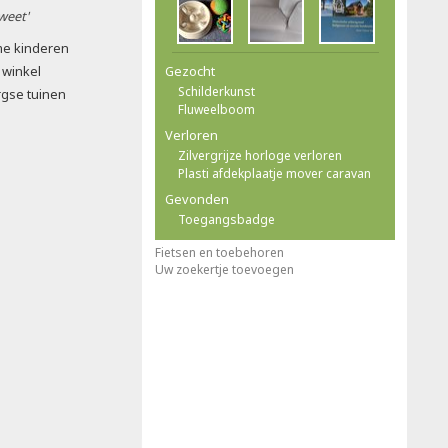
 weet'
me kinderen
 winkel
Gezocht
Schilderkunst
rgse tuinen
Fluweelboom
Verloren
Zilvergrijze horloge verloren
Plasti afdekplaatje mover caravan
Gevonden
Toegangsbadge
Fietsen en toebehoren
Uw zoekertje toevoegen