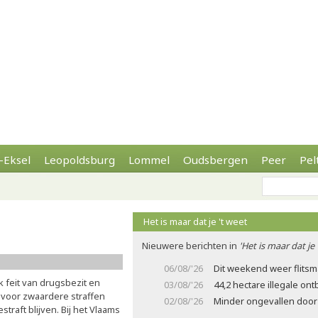
-Eksel
Leopoldsburg
Lommel
Oudsbergen
Peer
Pel
Het is maar dat je 't weet
Nieuwere berichten in
'Het is maar dat je 
06/08/'26
Dit weekend weer flits
k feit van drugsbezit en
03/08/'26
44,2 hectare illegale on
 voor zwaardere straffen
02/08/'26
Minder ongevallen door 
traft blijven. Bij het Vlaams