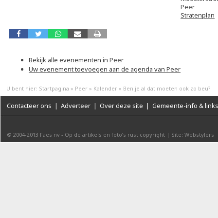
Peer
Stratenplan
Bekijk alle evenementen in Peer
Uw evenement toevoegen aan de agenda van Peer
U bent hier:
Startpagina
»
Peer
»
Kalender
»
Ben je al dat moeten ook zo beu?
Contacteer ons
|
Adverteer
|
Over deze site
|
Gemeente-info & link
© 2004-2013
Faes nv
-
Op de artikels en foto’s rust copyright
|
Site: Webstylers