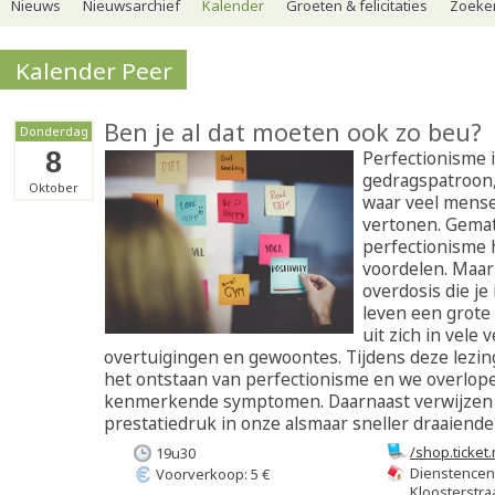
Nieuws
Nieuwsarchief
Kalender
Groeten & felicitaties
Zoeker
Kalender Peer
Ben je al dat moeten ook zo beu?
Donderdag
8
Perfectionisme 
gedragspatroon, 
Oktober
waar veel mens
vertonen. Gema
perfectionisme h
voordelen. Maar 
overdosis die je 
leven een grote 
uit zich in vele 
overtuigingen en gewoontes. Tijdens deze lezin
het ontstaan van perfectionisme en we overlop
kenmerkende symptomen. Daarnaast verwijzen 
prestatiedruk in onze alsmaar sneller draaiende
/shop.ticke
19u30
je-al-dat-m
Dienstencen
Voorverkoop: 5 €
th7br5
Kloosterstra