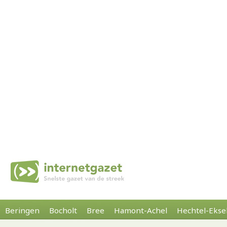
Beringen
Bocholt
Bree
Hamont-Achel
Hechtel-Ekse