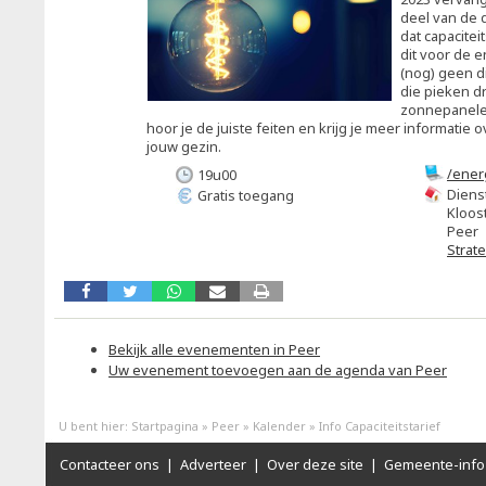
deel van de 
dat capacitei
dit voor de e
(nog) geen d
die pieken d
zonnepanele
hoor je de juiste feiten en krijg je meer informatie
jouw gezin.
/ener
19u00
capaci
Diens
Gratis toegang
Kloost
Peer
Strat
Bekijk alle evenementen in Peer
Uw evenement toevoegen aan de agenda van Peer
U bent hier:
Startpagina
»
Peer
»
Kalender
»
Info Capaciteitstarief
Contacteer ons
|
Adverteer
|
Over deze site
|
Gemeente-info 