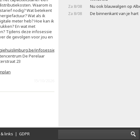
distributiekosten. Waarom is
Za 8/08
Nu ook blauwalgen op Alb
tstarief nodig? Wat betekent
Za 8/08
De binnenkant van je hart
nergiefactuur? Wat als ik
igitale meter heb? Hoe kan ik
rukken? En wat met
n? Tijdens deze infosessie
 over de gevolgen voor jou en
giehuislimburg.be/infosessie-
teitstarief/
tencentrum De Perelaar
erstraat 23
enplan
15/10/2026
& links
|
GDPR