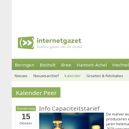
Beringen
Bocholt
Bree
Hamont-Achel
Hechtel
Nieuws
Nieuwsarchief
Kalender
Groeten & felicitaties
Kalender Peer
Info Capaciteitstarief
Donderdag
De manier waa
15
produceren e
Oktober
jaren helema
2023 vervangt