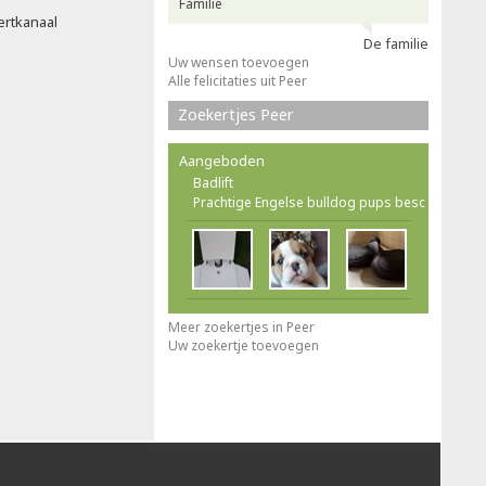
Familie
ertkanaal
De familie
Uw wensen toevoegen
Alle felicitaties uit Peer
Zoekertjes Peer
Aangeboden
Badlift
Prachtige Engelse bulldog pups besc
Meer zoekertjes in Peer
Uw zoekertje toevoegen