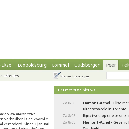
-Eksel
Leopoldsburg
Lommel
Oudsbergen
Peer
Pel
Zoekertjes
Nieuws toevoegen
Het recentste nieuws
Za 8/08
Hamont-Achel
- Elise Me
uitgeschakeld in Toronto
rop we elektriciteit
Za 8/08
Bijna twee op drie te snel 
n verbruiken is de voorbije
Za 8/08
Hamont-Achel
- Gezellig
al veranderd. Sinds 1 januari
Windveld
 het capaciteitstarief een