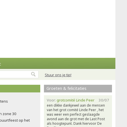
t
Stuur ons je tip!
Groeten & felicitaties
Voor:
grotcomité Linde Peer
30/07
rtens
een dikke dankjewel aan de mensen
van het grot comité Linde Peer , het
in zone 30
was weer een perfect geslaagde
avond aan de grot met de Last Post
 buurtfeest op het
als hoogtepunt. Dank hiervoor De