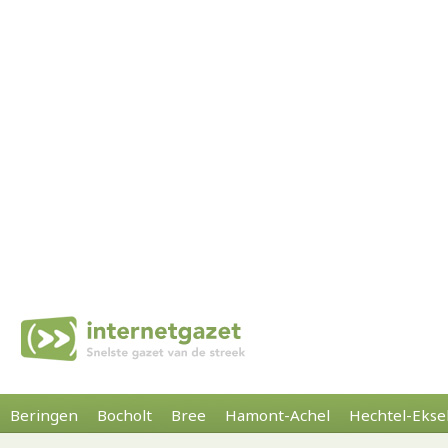
Beringen
Bocholt
Bree
Hamont-Achel
Hechtel-Ekse