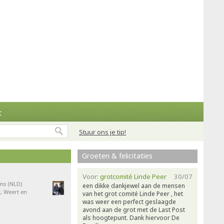
t
Stuur ons je tip!
Groeten & felicitaties
Voor:
grotcomité Linde Peer
30/07
ns (NLD)
een dikke dankjewel aan de mensen
, Weert en
van het grot comité Linde Peer , het
was weer een perfect geslaagde
avond aan de grot met de Last Post
als hoogtepunt. Dank hiervoor De