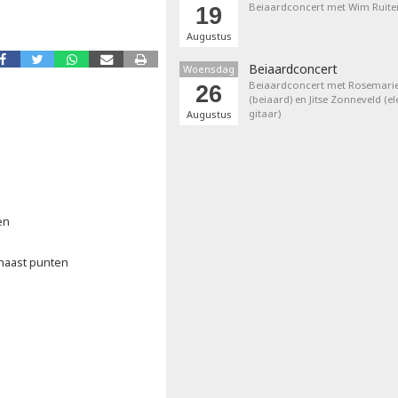
Beiaardconcert met Wim Ruite
19
Augustus
Beiaardconcert
Woensdag
Beiaardconcert met Rosemarie
26
(beiaard) en Jitse Zonneveld (el
gitaar)
Augustus
en
 naast punten