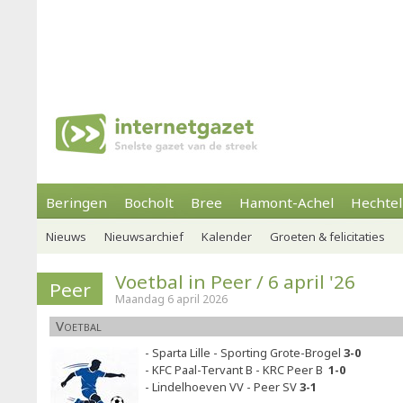
Beringen
Bocholt
Bree
Hamont-Achel
Hechtel
Nieuws
Nieuwsarchief
Kalender
Groeten & felicitaties
Voetbal in Peer / 6 april '26
Peer
Maandag 6 april 2026
Voetbal
- Sparta Lille - Sporting Grote-Brogel
3-0
- KFC Paal-Tervant B - KRC Peer B
1-0
- Lindelhoeven VV - Peer SV
3-1