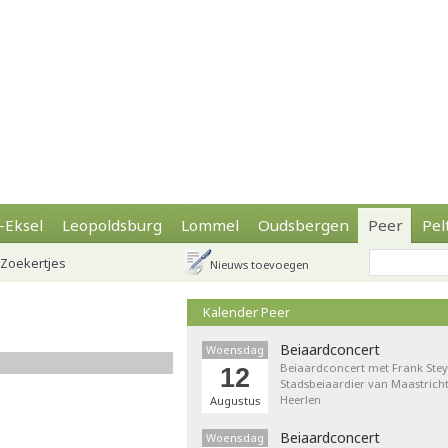
-Eksel
Leopoldsburg
Lommel
Oudsbergen
Peer
Pel
Zoekertjes
Nieuws toevoegen
Kalender Peer
Beiaardconcert
Woensdag
Beiaardconcert met Frank Stey
12
Stadsbeiaardier van Maastricht
Heerlen
Augustus
Beiaardconcert
Woensdag