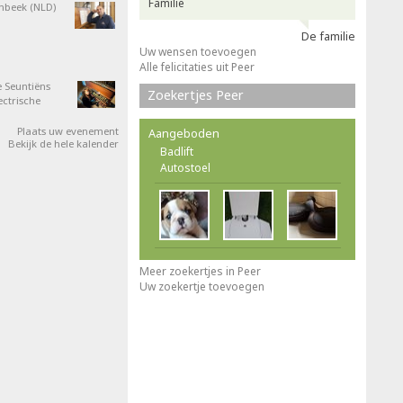
Familie
nbeek (NLD)
De familie
Uw wensen toevoegen
Alle felicitaties uit Peer
 Seuntiëns
Zoekertjes Peer
ectrische
Plaats uw evenement
Aangeboden
Bekijk de hele kalender
Badlift
Autostoel
Meer zoekertjes in Peer
Uw zoekertje toevoegen