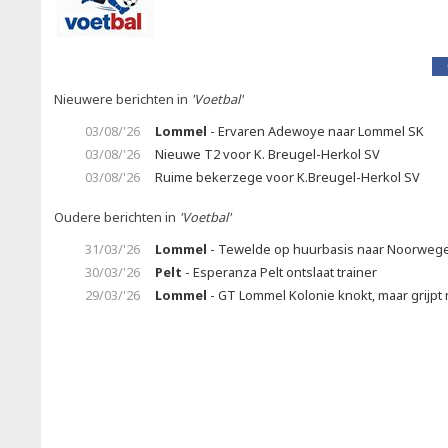
Nieuwere berichten in
'Voetbal'
03/08/'26
Lommel
- Ervaren Adewoye naar Lommel SK
03/08/'26
Nieuwe T2 voor K. Breugel-Herkol SV
03/08/'26
Ruime bekerzege voor K.Breugel-Herkol SV
Oudere berichten in
'Voetbal'
31/03/'26
Lommel
- Tewelde op huurbasis naar Noorweg
30/03/'26
Pelt
- Esperanza Pelt ontslaat trainer
29/03/'26
Lommel
- GT Lommel Kolonie knokt, maar grijpt