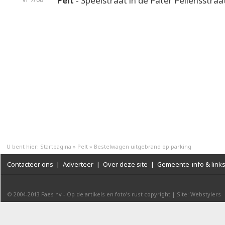
Pelt
- Speelstraat in de Pater Pellensstraa
U bent hier:
Startpagina
»
Pelt
»
Bestelwagen uitgebrand op parking
Contacteer ons
|
Adverteer
|
Over deze site
|
Gemeente-info & link
© 2004-2013
Faes nv
-
Op de artikels en foto’s rust copyright
|
Site: Webstylers