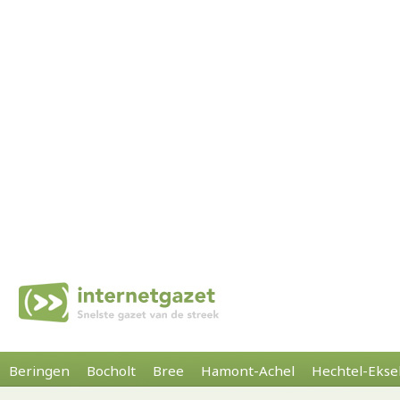
Beringen
Bocholt
Bree
Hamont-Achel
Hechtel-Ekse