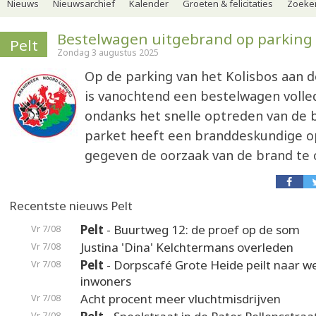
Nieuws
Nieuwsarchief
Kalender
Groeten & felicitaties
Zoeker
Bestelwagen uitgebrand op parking
Pelt
Zondag 3 augustus 2025
Op de parking van het Kolisbos aan 
is vanochtend een bestelwagen volle
ondanks het snelle optreden van de 
parket heeft een branddeskundige o
gegeven de oorzaak van de brand te
Recentste nieuws Pelt
Pelt
- Buurtweg 12: de proef op de som
Vr 7/08
Justina 'Dina' Kelchtermans overleden
Vr 7/08
Pelt
- Dorpscafé Grote Heide peilt naar 
Vr 7/08
inwoners
Acht procent meer vluchtmisdrijven
Vr 7/08
Vr 7/08