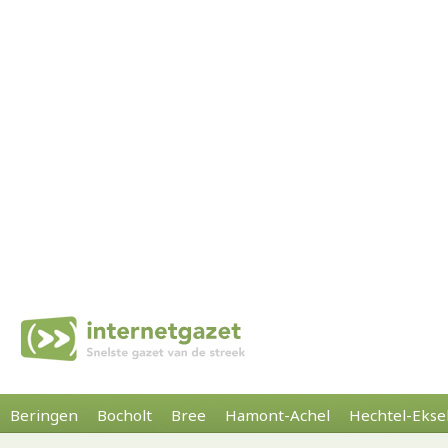
Beringen
Bocholt
Bree
Hamont-Achel
Hechtel-Ekse