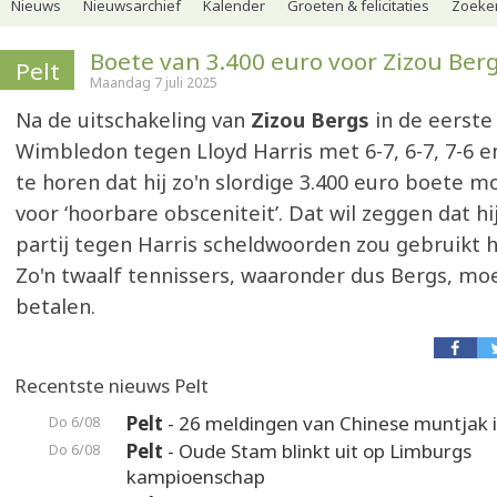
Nieuws
Nieuwsarchief
Kalender
Groeten & felicitaties
Zoeker
Boete van 3.400 euro voor Zizou Ber
Pelt
Maandag 7 juli 2025
Na de uitschakeling van
Zizou Bergs
in de eerste
Wimbledon tegen Lloyd Harris met 6-7, 6-7, 7-6 en
te horen dat hij zo'n slordige 3.400 euro boete m
voor ‘hoorbare obsceniteit’. Dat wil zeggen dat hi
partij tegen Harris scheldwoorden zou gebruikt 
Zo'n twaalf tennissers, waaronder dus Bergs, m
betalen.
Recentste nieuws Pelt
Pelt
- 26 meldingen van Chinese muntjak i
Do 6/08
Pelt
- Oude Stam blinkt uit op Limburgs
Do 6/08
kampioenschap