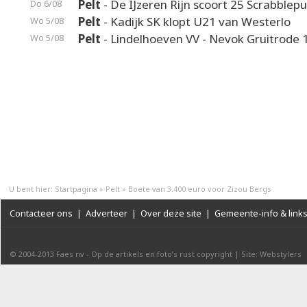
Pelt
- De IJzeren Rijn scoort 25 Scrabblep
Do 6/08
Pelt
- Kadijk SK klopt U21 van Westerlo
Wo 5/08
Pelt
- Lindelhoeven VV - Nevok Gruitrode 
Wo 5/08
U bent hier:
Startpagina
»
Pelt
»
Boete van 3.400 euro voor Zizou Bergs
Contacteer ons
|
Adverteer
|
Over deze site
|
Gemeente-info & link
© 2004-2013
Faes nv
-
Op de artikels en foto’s rust copyright
|
Site: Webstylers