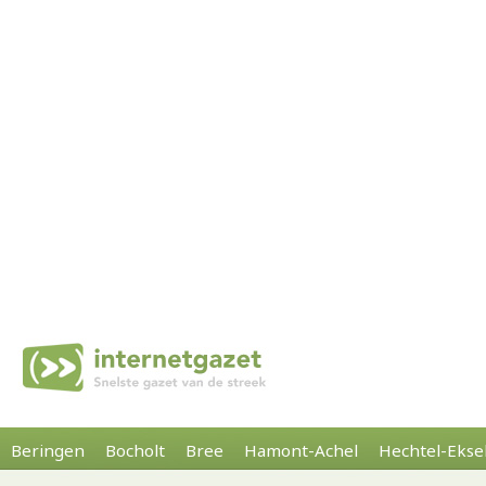
Beringen
Bocholt
Bree
Hamont-Achel
Hechtel-Ekse