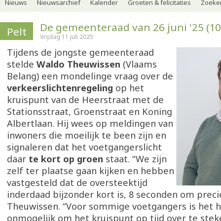
Nieuws
Nieuwsarchief
Kalender
Groeten & felicitaties
Zoeker
De gemeenteraad van 26 juni '25 (10
Pelt
Vrijdag 11 juli 2025
Tijdens de jongste gemeenteraad
stelde
Waldo Theuwissen
(Vlaams
Belang) een mondelinge vraag over de
verkeerslichtenregeling
op het
kruispunt van de Heerstraat met de
Stationsstraat, Groenstraat en Koning
Albertlaan. Hij wees op meldingen van
inwoners die moeilijk te been zijn en
signaleren dat het voetgangerslicht
daar
te kort op groen
staat. “We zijn
zelf ter plaatse gaan kijken en hebben
vastgesteld dat de oversteektijd
inderdaad bijzonder kort is, 8 seconden om precies
Theuwissen. “Voor sommige voetgangers is het h
onmogelijk om het kruispunt op tijd over te stek