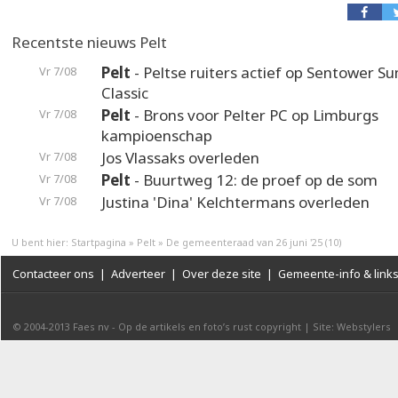
Recentste nieuws Pelt
Pelt
- Peltse ruiters actief op Sentower 
Vr 7/08
Classic
Pelt
- Brons voor Pelter PC op Limburgs
Vr 7/08
kampioenschap
Jos Vlassaks overleden
Vr 7/08
Pelt
- Buurtweg 12: de proef op de som
Vr 7/08
Justina 'Dina' Kelchtermans overleden
Vr 7/08
U bent hier:
Startpagina
»
Pelt
»
De gemeenteraad van 26 juni '25 (10)
Contacteer ons
|
Adverteer
|
Over deze site
|
Gemeente-info & link
© 2004-2013
Faes nv
-
Op de artikels en foto’s rust copyright
|
Site: Webstylers