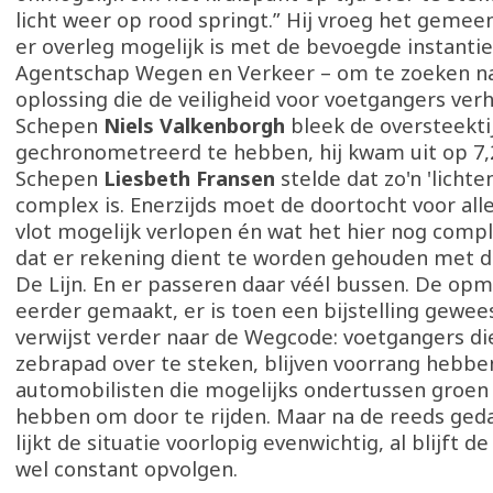
licht weer op rood springt.” Hij vroeg het gemee
er overleg mogelijk is met de bevoegde instantie
Agentschap Wegen en Verkeer – om te zoeken n
oplossing die de veiligheid voor voetgangers ver
Schepen
Niels Valkenborgh
bleek de oversteekti
gechronometreerd te hebben, hij kwam uit op 7,
Schepen
Liesbeth Fransen
stelde dat zo'n 'lichten
complex is. Enerzijds moet de doortocht voor alle
vlot mogelijk verlopen én wat het hier nog comp
dat er rekening dient te worden gehouden met d
De Lijn. En er passeren daar véél bussen. De opm
eerder gemaakt, er is toen een bijstelling gewee
verwijst verder naar de Wegcode: voetgangers die
zebrapad over te steken, blijven voorrang hebbe
automobilisten die mogelijks ondertussen groen 
hebben om door te rijden. Maar na de reeds gedan
lijkt de situatie voorlopig evenwichtig, al blijft 
wel constant opvolgen.