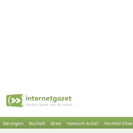
Beringen
Bocholt
Bree
Hamont-Achel
Hechtel-Ekse