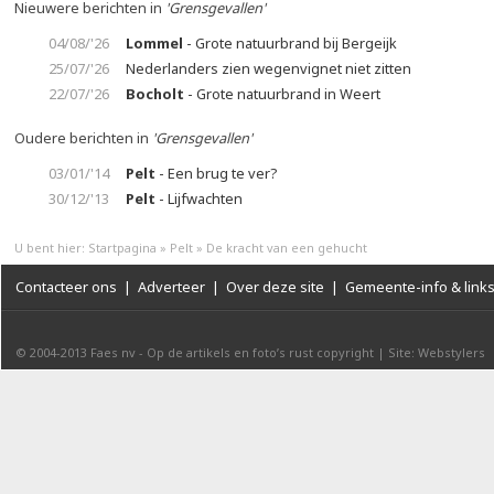
Nieuwere berichten in
'Grensgevallen'
04/08/'26
Lommel
- Grote natuurbrand bij Bergeijk
25/07/'26
Nederlanders zien wegenvignet niet zitten
22/07/'26
Bocholt
- Grote natuurbrand in Weert
Oudere berichten in
'Grensgevallen'
03/01/'14
Pelt
- Een brug te ver?
30/12/'13
Pelt
- Lijfwachten
U bent hier:
Startpagina
»
Pelt
»
De kracht van een gehucht
Contacteer ons
|
Adverteer
|
Over deze site
|
Gemeente-info & link
© 2004-2013
Faes nv
-
Op de artikels en foto’s rust copyright
|
Site: Webstylers