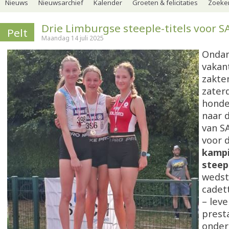
Nieuws
Nieuwsarchief
Kalender
Groeten & felicitaties
Zoeker
Drie Limburgse steeple-titels voor S
Pelt
Maandag 14 juli 2025
Ondan
vakan
zakte
zater
honde
naar d
van SA
voor 
kamp
steep
wedst
cadet
– lev
prest
onde