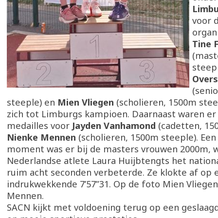
Limbu
voor 
organ
Tine 
(mast
steep
Over
(seni
steeple) en
Mien Vliegen
(scholieren, 1500m ste
zich tot Limburgs kampioen. Daarnaast waren er 
medailles voor
Jayden Vanhamond
(cadetten, 15
Nienke Mennen
(scholieren, 1500m steeple). Een
moment was er bij de masters vrouwen 2000m, 
Nederlandse atlete Laura Huijbtengts het nation
ruim acht seconden verbeterde. Ze klokte af op 
indrukwekkende 7’57”31. Op de foto Mien Vliege
Mennen.
SACN kijkt met voldoening terug op een geslaagd