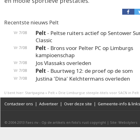
en mooie sportieve prestaties.
Recentste nieuws Pelt
Pelt
- Peltse ruiters actief op Sentower 
Vr 7/08
Classic
Pelt
- Brons voor Pelter PC op Limburgs
Vr 7/08
kampioenschap
Jos Vlassaks overleden
Vr 7/08
Pelt
- Buurtweg 12: de proef op de som
Vr 7/08
Justina 'Dina' Kelchtermans overleden
Vr 7/08
U bent hier:
Startpagina
»
Pelt
»
Drie Limburgse steeple-titels voor SACN in Pelt
Contacteer ons
|
Adverteer
|
Over deze site
|
Gemeente-info & link
© 2004-2013
Faes nv
-
Op de artikels en foto’s rust copyright
|
Site: Webstylers