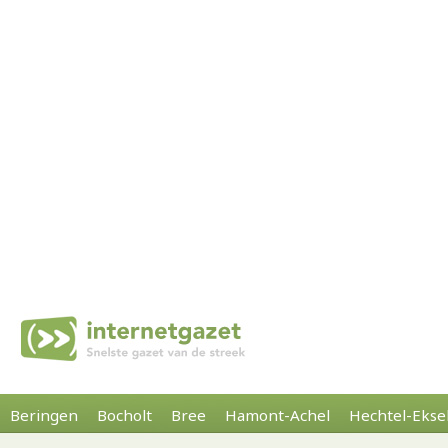
Beringen
Bocholt
Bree
Hamont-Achel
Hechtel-Ekse