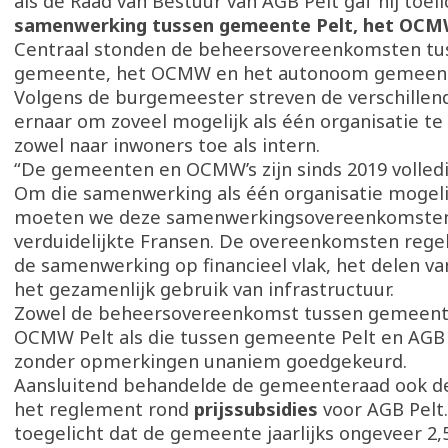
als de Raad van Bestuur van AGB Pelt gaf hij toeli
samenwerking tussen gemeente Pelt, het OCM
Centraal stonden de beheersovereenkomsten tu
gemeente, het OCMW en het autonoom gemeent
Volgens de burgemeester streven de verschillend
ernaar om zoveel mogelijk als één organisatie te
zowel naar inwoners toe als intern.
“De gemeenten en OCMW’s zijn sinds 2019 volledi
Om die samenwerking als één organisatie mogeli
moeten we deze samenwerkingsovereenkomsten 
verduidelijkte Fransen. De overeenkomsten reg
de samenwerking op financieel vlak, het delen v
het gezamenlijk gebruik van infrastructuur.
Zowel de beheersovereenkomst tussen gemeent
OCMW Pelt als die tussen gemeente Pelt en AGB
zonder opmerkingen unaniem goedgekeurd.
Aansluitend behandelde de gemeenteraad ook de 
het reglement rond
prijssubsidies
voor AGB Pelt.
toegelicht dat de gemeente jaarlijks ongeveer 2,