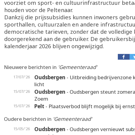
voorziet om sport- en cultuurinfrastructuur beta
houden voor de Peltenaar.
Dankzij die prijssubsidies kunnen inwoners geb
sporthallen, cultuurzalen en andere infrastructu
democratische tarieven, zonder dat de volledige
doorgerekend aan de gebruiker. De gebruikersbi
kalenderjaar 2026 blijven ongewijzigd.
Nieuwere berichten in
'Gemeenteraad'
Oudsbergen
- Uitbreiding bedrijvenzone k
17/07/'26
licht
Oudsbergen
- Oudsbergen steunt zomer
15/07/'26
Zoem
Pelt
- Plaatsverbod blijft mogelijk bij erns
15/07/'26
Oudere berichten in
'Gemeenteraad'
Oudsbergen
- Oudsbergen vernieuwt sub
15/05/'26