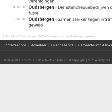
verenigingen
Oudsbergen
- Dienstenchequebedrijven 
14/05/'26
fusie
Oudsbergen
- Samen sterker tegen intraf
13/05/'26
geweld
U bent hier:
Startpagina
»
Pelt
»
Drie petten voor de burgemeester
Contacteer ons
|
Adverteer
|
Over deze site
|
Gemeente-info & link
© 2004-2013
Faes nv
-
Op de artikels en foto’s rust copyright
|
Site: Webstylers