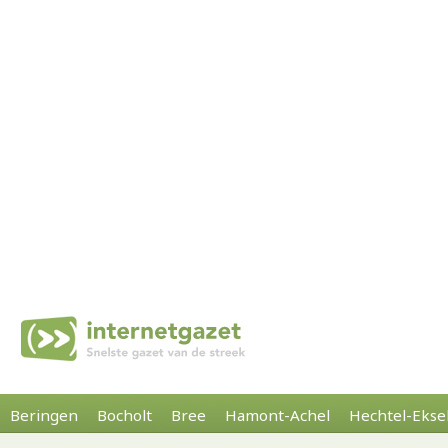
Beringen
Bocholt
Bree
Hamont-Achel
Hechtel-Ekse