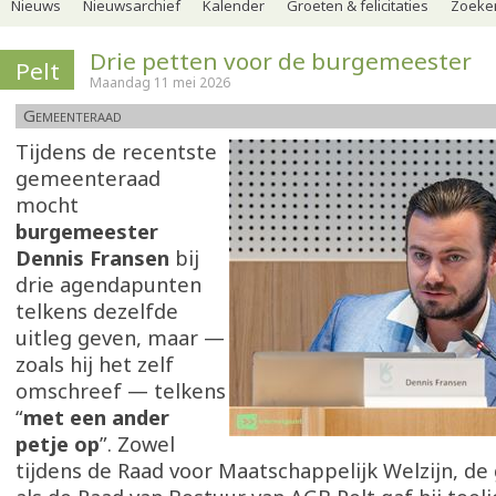
Nieuws
Nieuwsarchief
Kalender
Groeten & felicitaties
Zoeker
Drie petten voor de burgemeester
Pelt
Maandag 11 mei 2026
Gemeenteraad
Tijdens de recentste
gemeenteraad
mocht
burgemeester
Dennis Fransen
bij
drie agendapunten
telkens dezelfde
uitleg geven, maar —
zoals hij het zelf
omschreef — telkens
“
met een ander
petje op
”. Zowel
tijdens de Raad voor Maatschappelijk Welzijn, d