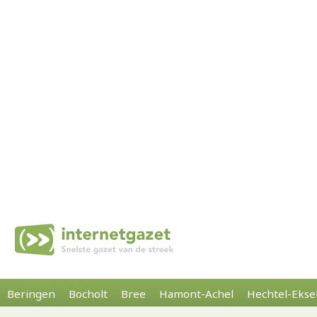
Beringen
Bocholt
Bree
Hamont-Achel
Hechtel-Ekse