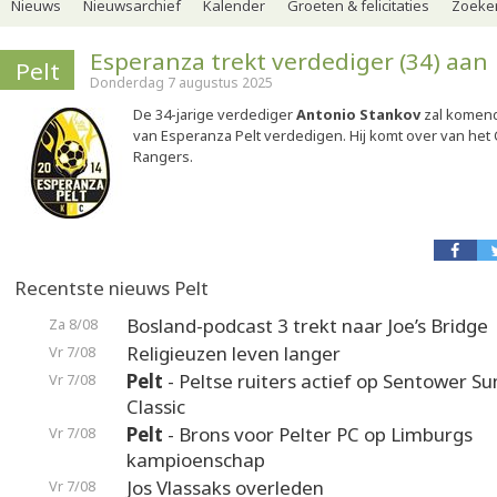
Nieuws
Nieuwsarchief
Kalender
Groeten & felicitaties
Zoeker
Esperanza trekt verdediger (34) aan
Pelt
Donderdag 7 augustus 2025
De 34-jarige verdediger
Antonio Stankov
zal komend
van Esperanza Pelt verdedigen. Hij komt over van he
Rangers.
Recentste nieuws Pelt
Bosland-podcast 3 trekt naar Joe’s Bridge
Za 8/08
Religieuzen leven langer
Vr 7/08
Pelt
- Peltse ruiters actief op Sentower 
Vr 7/08
Classic
Pelt
- Brons voor Pelter PC op Limburgs
Vr 7/08
kampioenschap
Jos Vlassaks overleden
Vr 7/08