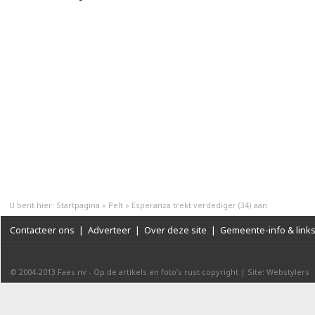
U bent hier:
Startpagina
»
Pelt
»
Esperanza trekt verdediger (34) aan
Contacteer ons
|
Adverteer
|
Over deze site
|
Gemeente-info & link
© 2004-2013
Faes nv
-
Op de artikels en foto’s rust copyright
|
Site: Webstylers