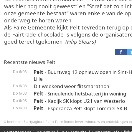
was hier nog nooit geweest” en “Straf dat zo'n ini
onze gemeente bestaat” waren enkele van de o
onderweg te horen waren.
Als Faire Gemeente kijkt Pelt tevreden terug op d
de Fairtrade-chocolade is volgens de organisator
goed terechtgekomen.
(Filip Sleurs)
Recentste nieuws Pelt
Pelt
- Buurtweg 12 opnieuw open in Sint-H
Do 6/08
Lille
Dit weekend weer flitsmarathon
Do 6/08
Pelt
- Smeulende fietsbatterij in woning
Do 6/08
Pelt
- Kadijk SK klopt U21 van Westerlo
Do 6/08
Pelt
- Esperanza Pelt klopt Lommel SK B
Do 6/08
U bent hier:
Startpagina
»
Pelt
»
Faire Ronde levert winnaars én ontdekkingen o