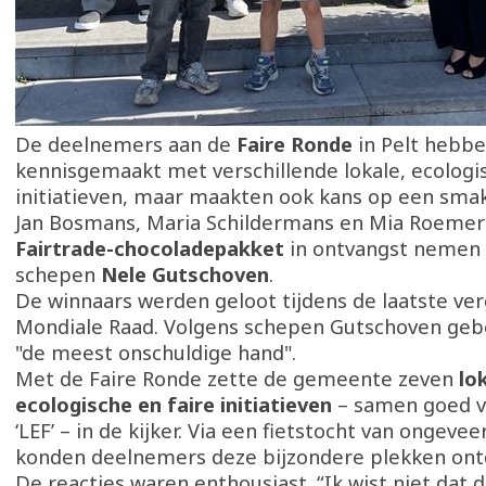
De deelnemers aan de
Faire Ronde
in Pelt hebbe
kennisgemaakt met verschillende lokale, ecologis
initiatieven, maar maakten ook kans op een smak
Jan Bosmans, Maria Schildermans en Mia Roeme
Fairtrade-chocoladepakket
in ontvangst nemen 
schepen
Nele Gutschoven
.
De winnaars werden geloot tijdens de laatste ve
Mondiale Raad. Volgens schepen Gutschoven geb
"de meest onschuldige hand".
Met de Faire Ronde zette de gemeente zeven
lo
ecologische en faire initiatieven
– samen goed v
‘LEF’ – in de kijker. Via een fietstocht van ongeve
konden deelnemers deze bijzondere plekken ont
De reacties waren enthousiast. “Ik wist niet dat d