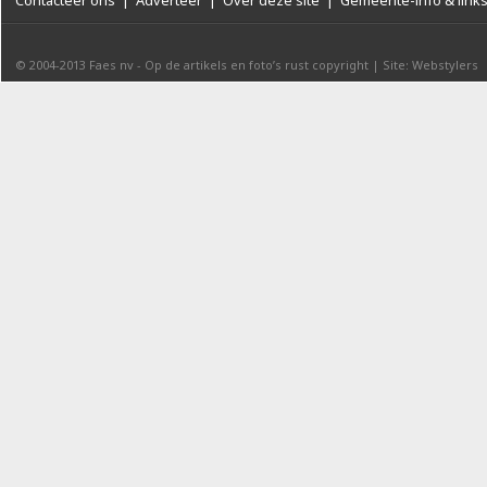
Contacteer ons
|
Adverteer
|
Over deze site
|
Gemeente-info & link
© 2004-2013
Faes nv
-
Op de artikels en foto’s rust copyright
|
Site: Webstylers