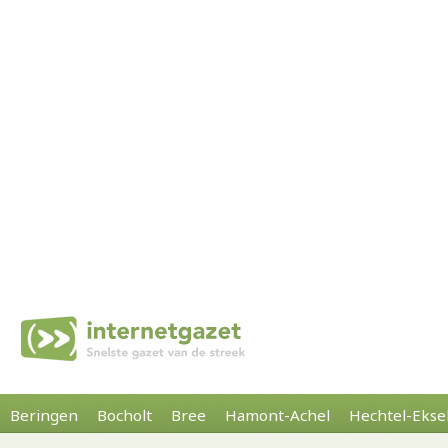
Beringen
Bocholt
Bree
Hamont-Achel
Hechtel-Ekse