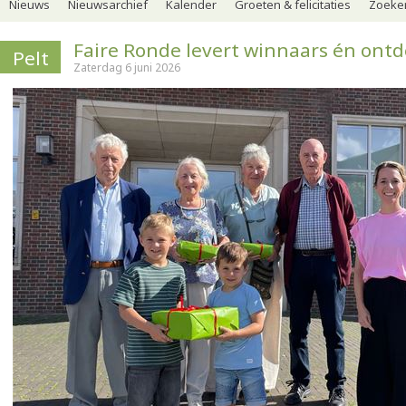
Nieuws
Nieuwsarchief
Kalender
Groeten & felicitaties
Zoeker
Faire Ronde levert winnaars én ont
Pelt
Zaterdag 6 juni 2026