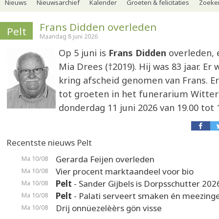
Nieuws
Nieuwsarchief
Kalender
Groeten & felicitaties
Zoeker
Frans Didden overleden
Pelt
Maandag 8 juni 2026
Op 5 juni is
Frans Didden
overleden, 
Mia Drees (†2019). Hij was 83 jaar. Er
kring afscheid genomen van Frans. Er
tot groeten in het funerarium Witter
donderdag 11 juni 2026 van 19.00 tot 1
Recentste nieuws Pelt
Gerarda Feijen overleden
Ma 10/08
Vier procent marktaandeel voor bio
Ma 10/08
Pelt
- Sander Gijbels is Dorpsschutter 202
Ma 10/08
Pelt
- Palati serveert smaken én meezing
Ma 10/08
Drij onnüezelèèrs gön visse
Ma 10/08