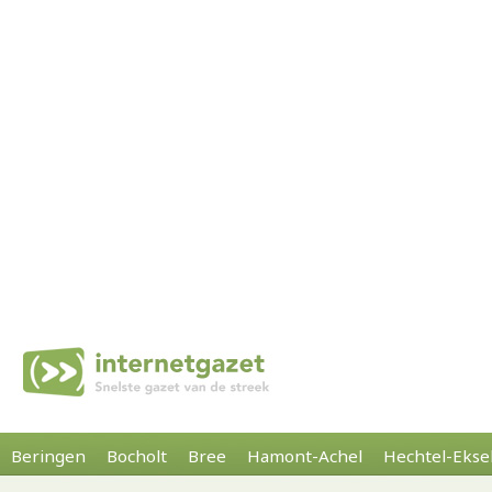
Beringen
Bocholt
Bree
Hamont-Achel
Hechtel-Ekse