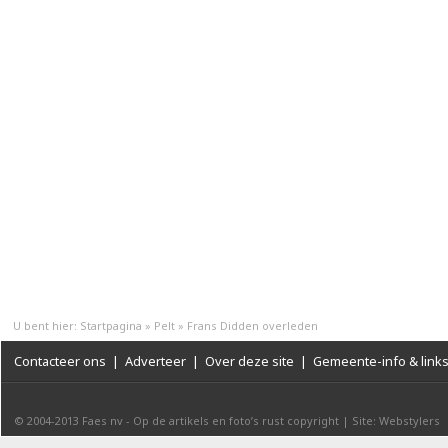
U bent hier:
Startpagina
»
Pelt
»
Frans Didden overleden
Contacteer ons
|
Adverteer
|
Over deze site
|
Gemeente-info & link
© 2004-2013
Faes nv
-
Op de artikels en foto’s rust copyright
|
Site: Webstylers