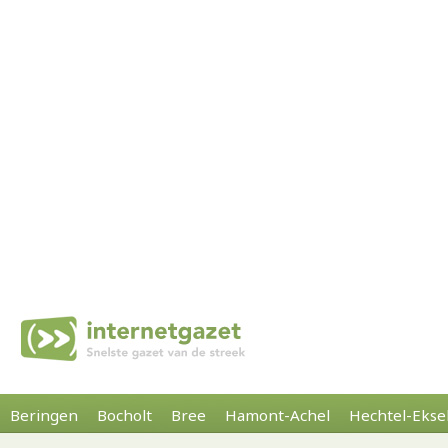
Beringen
Bocholt
Bree
Hamont-Achel
Hechtel-Ekse