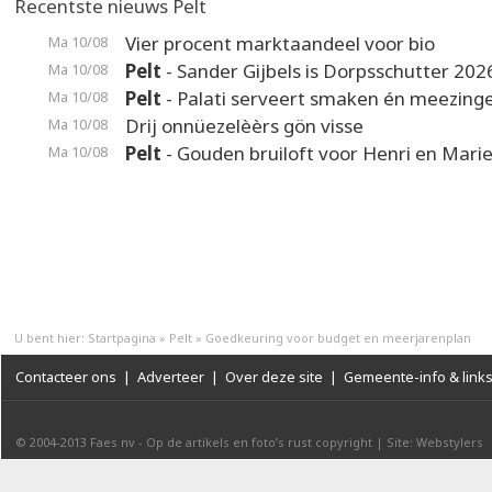
Recentste nieuws Pelt
Vier procent marktaandeel voor bio
Ma 10/08
Pelt
- Sander Gijbels is Dorpsschutter 202
Ma 10/08
Pelt
- Palati serveert smaken én meezing
Ma 10/08
Drij onnüezelèèrs gön visse
Ma 10/08
Pelt
- Gouden bruiloft voor Henri en Mari
Ma 10/08
U bent hier:
Startpagina
»
Pelt
»
Goedkeuring voor budget en meerjarenplan
Contacteer ons
|
Adverteer
|
Over deze site
|
Gemeente-info & link
© 2004-2013
Faes nv
-
Op de artikels en foto’s rust copyright
|
Site: Webstylers